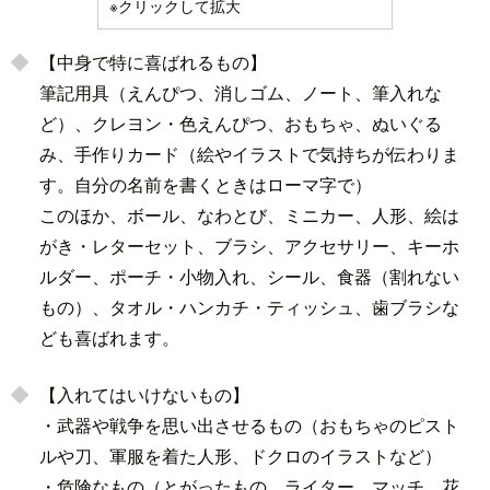
※クリックして拡大
【中身で特に喜ばれるもの】
筆記用具（えんぴつ、消しゴム、ノート、筆入れな
ど）、クレヨン・色えんぴつ、おもちゃ、ぬいぐる
み、手作りカード（絵やイラストで気持ちが伝わりま
す。自分の名前を書くときはローマ字で）
このほか、ボール、なわとび、ミニカー、人形、絵は
がき・レターセット、ブラシ、アクセサリー、キーホ
ルダー、ポーチ・小物入れ、シール、食器（割れない
もの）、タオル・ハンカチ・ティッシュ、歯ブラシな
ども喜ばれます。
【入れてはいけないもの】
・武器や戦争を思い出させるもの（おもちゃのピスト
ルや刀、軍服を着た人形、ドクロのイラストなど）
・危険なもの（とがったもの、ライター、マッチ、花