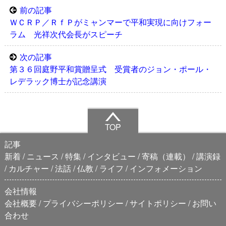
前の記事
ＷＣＲＰ／ＲｆＰがミャンマーで平和実現に向けフォー
ラム 光祥次代会長がスピーチ
次の記事
第３６回庭野平和賞贈呈式 受賞者のジョン・ポール・
レデラック博士が記念講演
TOP
記事
新着
ニュース
特集
インタビュー
寄稿（連載）
講演録
カルチャー
法話
仏教
ライフ
インフォメーション
会社情報
会社概要
プライバシーポリシー
サイトポリシー
お問い
合わせ