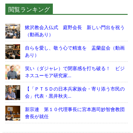
閲覧ランキング
鰍沢教会入仏式 庭野会長 新しい門出を祝う
（動画あり）
自らを愛し、敬う心で精進を 盂蘭盆会（動画
あり）
笑い（ダジャレ）で閉塞感を打ち破る！ ビジ
ネスユーモア研究家...
【「ＰＴＳＤの日本兵家族会・寄り添う市民の
会」代表・黒井秋夫...
新宗連 第１０代理事長に宮本惠司妙智會教団
會長が就任