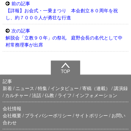
前の記事
【詳報】お会式・一乗まつり 本会創立８０周年を祝
し、約７０００人が勇壮な行進
次の記事
解脱会「立教９０年」の祭礼 庭野会長の名代として中
村常務理事が出席
TOP
記事
新着
ニュース
特集
インタビュー
寄稿（連載）
講演録
カルチャー
法話
仏教
ライフ
インフォメーション
会社情報
会社概要
プライバシーポリシー
サイトポリシー
お問い
合わせ