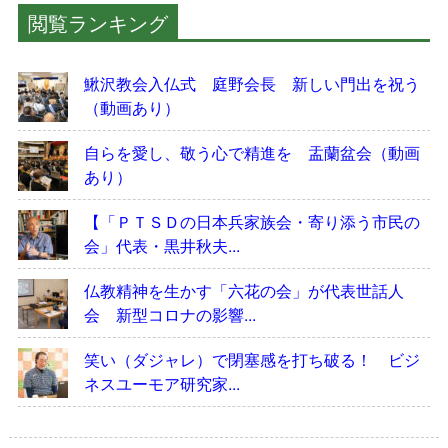
閲覧ランキング
鰍沢教会入仏式 庭野会長 新しい門出を祝う
（動画あり）
自らを愛し、敬う心で精進を 盂蘭盆会（動画
あり）
【「ＰＴＳＤの日本兵家族会・寄り添う市民の
会」代表・黒井秋夫...
仏教精神を生かす「六花の会」が代表世話人
会 新型コロナの影響...
笑い（ダジャレ）で閉塞感を打ち破る！ ビジ
ネスユーモア研究家...