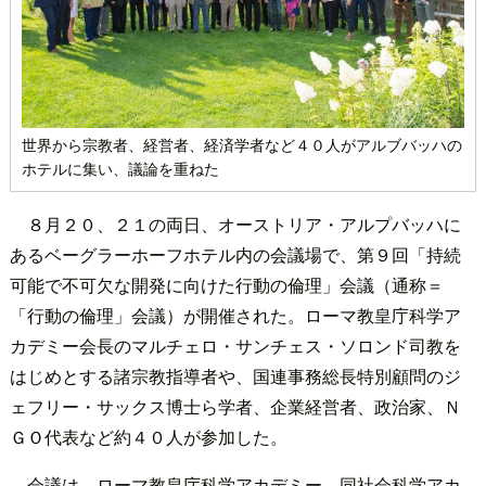
世界から宗教者、経営者、経済学者など４０人がアルブバッハの
ホテルに集い、議論を重ねた
８月２０、２１の両日、オーストリア・アルプバッハに
あるベーグラーホーフホテル内の会議場で、第９回「持続
可能で不可欠な開発に向けた行動の倫理」会議（通称＝
「行動の倫理」会議）が開催された。ローマ教皇庁科学ア
カデミー会長のマルチェロ・サンチェス・ソロンド司教を
はじめとする諸宗教指導者や、国連事務総長特別顧問のジ
ェフリー・サックス博士ら学者、企業経営者、政治家、Ｎ
ＧＯ代表など約４０人が参加した。
会議は、ローマ教皇庁科学アカデミー、同社会科学アカ