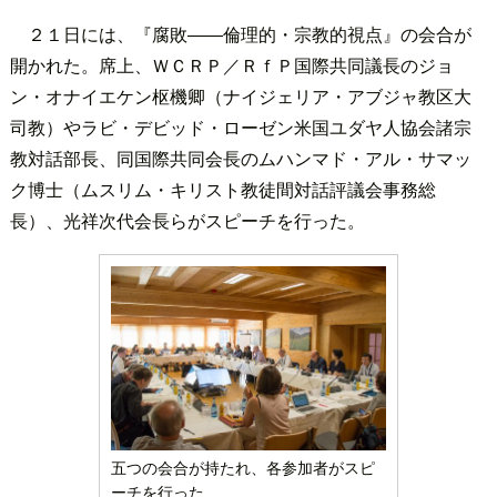
２１日には、『腐敗――倫理的・宗教的視点』の会合が
開かれた。席上、ＷＣＲＰ／ＲｆＰ国際共同議長のジョ
ン・オナイエケン枢機卿（ナイジェリア・アブジャ教区大
司教）やラビ・デビッド・ローゼン米国ユダヤ人協会諸宗
教対話部長、同国際共同会長のムハンマド・アル・サマッ
ク博士（ムスリム・キリスト教徒間対話評議会事務総
長）、光祥次代会長らがスピーチを行った。
五つの会合が持たれ、各参加者がスピ
ーチを行った