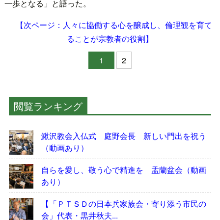
一歩となる」と語った。
【次ページ：人々に協働する心を醸成し、倫理観を育て
ることが宗教者の役割】
1
2
閲覧ランキング
鰍沢教会入仏式 庭野会長 新しい門出を祝う
（動画あり）
自らを愛し、敬う心で精進を 盂蘭盆会（動画
あり）
【「ＰＴＳＤの日本兵家族会・寄り添う市民の
会」代表・黒井秋夫...