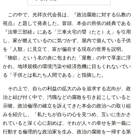
この中で、光祥次代会長は、『政治腐敗に対する仏教の
視点』と題して発表した。冒頭、本会の所依の経典である
『法華三部経』にある「三車火宅の譬（たと）え」を引用
し、家が燃えているのに気づかず、屋内で遊んでいる子供
を「人類」に見立て、富が偏在する現在の世界を説明。
「物欲」という名の炎に包まれた「屋敷」の中で享楽に浮
かれ、地球規模の環境汚染や経済危機に目もくれないでい
る「子供とは私たち人間である」と指摘した。
その上で、自らの利益の拡大のみを追求する志向が、政
治と結び付く中で、汚職などの腐敗を引き起こしていると
示唆。政治倫理の確立を訴えてきた本会の政治への取り組
みを紹介し、「私たちが自らの心を見つめ、互いに生かさ
れていると深く心に刻めば、それが人々の幸せを第一義に
行動する倫理的な政治家を生み、政治の腐敗を一掃する第