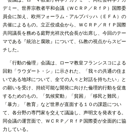
デミー、世界宗教者平和会議（ＷＣＲＰ／ＲｆＰ）国際委
員会に加え、欧州フォーラム・アルプバッハ（ＥＦＡ）の
共催によるもの。立正佼成会から、ＷＣＲＰ／ＲｆＰ国際
共同議長を務める庭野光祥次代会長が出席し、今回のテー
マである『統治と腐敗』について、仏教の視点からスピー
チした。
「行動の倫理」会議は、ローマ教皇フランシスコによる
回勅「ラウダート・シ」に示された、「我々の共通の住ま
いである地球について、全ての人々と対話を持ちたい」と
の願いを受け、持続可能な開発に向けた倫理的行動を促進
するためのもの。「気候変動」「貧困」「移民と難民」
「暴力」「教育」など世界が直面する１０の課題につい
て、各分野の専門家を交えて議論し、声明文を発表する。
同会議の運営面で、ＷＣＲＰ／ＲｆＰ国際委が全面的に協
力している。