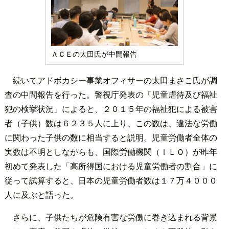
ＡＣＥの太田氏が中間報告
続いてアドボカシー事業オフィサーの太田まさこ氏が調
査の中間報告を行った。警視庁発表の「児童虐待及び福祉
犯の検挙状況」によると、２０１５年の福祉犯による被害
者（子供）数は６２３５人に上り、この数は、違法な労働
に関わった子供の数に相当すると説明。児童労働者全体の
実数は不明としながらも、国際労働機関（ＩＬＯ）が昨年
初めて発表した「高所得国における児童労働者の割合」に
従って試算すると、日本の児童労働者数は１７万４０００
人に及ぶと語った。
さらに、子供たちが危険有害な労働に巻き込まれる背景