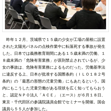
昨年１２月、茨城県で１５歳の少女が工場の屋根に設置
された太陽光パネルの点検作業中に転落死する事故が発生
した。日本では義務教育期間にある１５歳未満の労働、１
８歳未満の「危険有害業務」が原則禁止されているが、少
女の事故は、危険有害業務によるものだった。労働基準法
に違反する上、日本が批准する国際条約（ＩＬＯ１８２号
条約）の「最悪の形態の児童労働」にもあたるという。国
内にもこうした児童労働がある現状を広く知ってもらおう
と、認定ＮＰＯ法人「ＡＣＥ」（エース）が６月１８日、
東京・千代田区の参議院議員会館でセミナーを開催。国会
議員ら５５人が参加した。