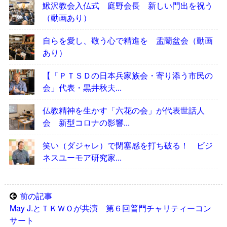
鰍沢教会入仏式 庭野会長 新しい門出を祝う
（動画あり）
自らを愛し、敬う心で精進を 盂蘭盆会（動画
あり）
【「ＰＴＳＤの日本兵家族会・寄り添う市民の
会」代表・黒井秋夫...
仏教精神を生かす「六花の会」が代表世話人
会 新型コロナの影響...
笑い（ダジャレ）で閉塞感を打ち破る！ ビジ
ネスユーモア研究家...
前の記事
May J.とＴＫＷＯが共演 第６回普門チャリティーコン
サート