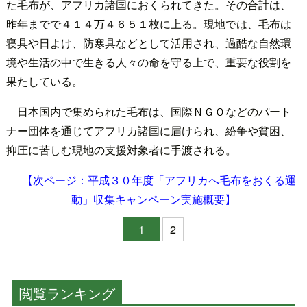
た毛布が、アフリカ諸国におくられてきた。その合計は、
昨年までで４１４万４６５１枚に上る。現地では、毛布は
寝具や日よけ、防寒具などとして活用され、過酷な自然環
境や生活の中で生きる人々の命を守る上で、重要な役割を
果たしている。
日本国内で集められた毛布は、国際ＮＧＯなどのパート
ナー団体を通じてアフリカ諸国に届けられ、紛争や貧困、
抑圧に苦しむ現地の支援対象者に手渡される。
【次ページ：平成３０年度「アフリカへ毛布をおくる運
動」収集キャンペーン実施概要】
1
2
閲覧ランキング