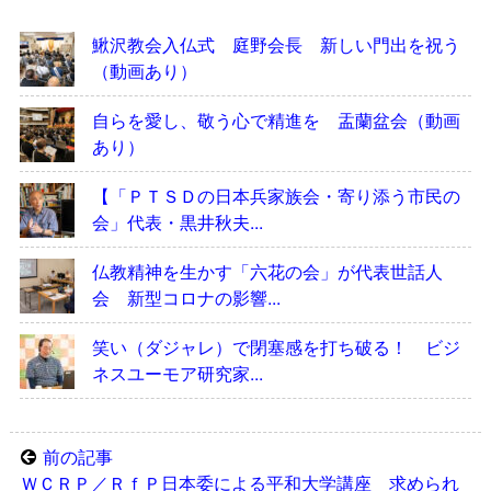
鰍沢教会入仏式 庭野会長 新しい門出を祝う
（動画あり）
自らを愛し、敬う心で精進を 盂蘭盆会（動画
あり）
【「ＰＴＳＤの日本兵家族会・寄り添う市民の
会」代表・黒井秋夫...
仏教精神を生かす「六花の会」が代表世話人
会 新型コロナの影響...
笑い（ダジャレ）で閉塞感を打ち破る！ ビジ
ネスユーモア研究家...
前の記事
ＷＣＲＰ／ＲｆＰ日本委による平和大学講座 求められ