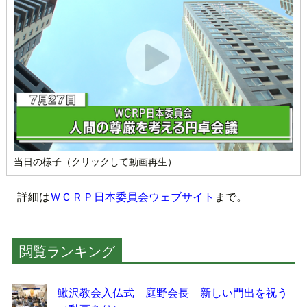
当日の様子（クリックして動画再生）
詳細は
ＷＣＲＰ日本委員会ウェブサイト
まで。
閲覧ランキング
鰍沢教会入仏式 庭野会長 新しい門出を祝う