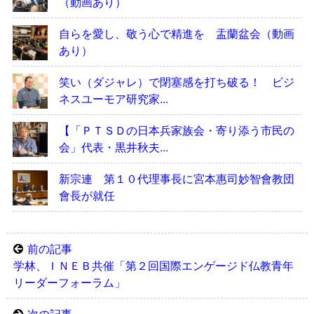
（動画あり）
自らを愛し、敬う心で精進を 盂蘭盆会（動画
あり）
笑い（ダジャレ）で閉塞感を打ち破る！ ビジ
ネスユーモア研究家...
【「ＰＴＳＤの日本兵家族会・寄り添う市民の
会」代表・黒井秋夫...
新宗連 第１０代理事長に宮本惠司妙智會教団
會長が就任
前の記事
学林、ＩＮＥＢ共催「第２回国際エンゲージド仏教青年
リーダーフォーラム」
次の記事