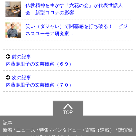
仏教精神を生かす「六花の会」が代表世話人
会 新型コロナの影響...
笑い（ダジャレ）で閉塞感を打ち破る！ ビジ
ネスユーモア研究家...
前の記事
内藤麻里子の文芸観察（６９）
次の記事
内藤麻里子の文芸観察（７０）
TOP
記事
新着
ニュース
特集
インタビュー
寄稿（連載）
講演録