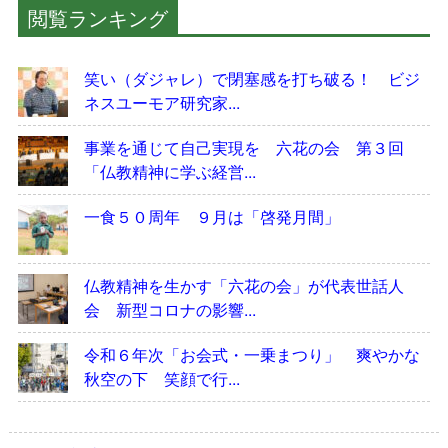
閲覧ランキング
笑い（ダジャレ）で閉塞感を打ち破る！ ビジ
ネスユーモア研究家...
事業を通じて自己実現を 六花の会 第３回
「仏教精神に学ぶ経営...
一食５０周年 ９月は「啓発月間」
仏教精神を生かす「六花の会」が代表世話人
会 新型コロナの影響...
令和６年次「お会式・一乗まつり」 爽やかな
秋空の下 笑顔で行...