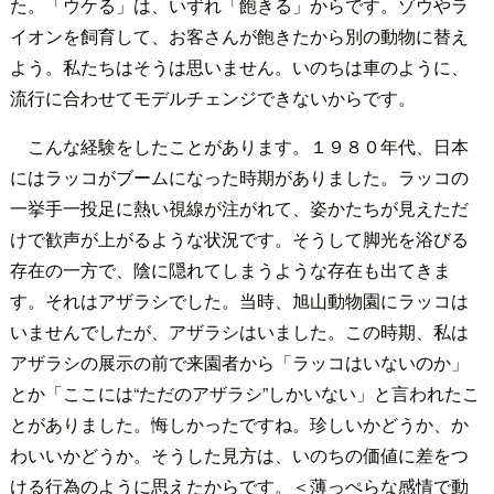
た。「ウケる」は、いずれ「飽きる」からです。ゾウやラ
イオンを飼育して、お客さんが飽きたから別の動物に替え
よう。私たちはそうは思いません。いのちは車のように、
流行に合わせてモデルチェンジできないからです。
こんな経験をしたことがあります。１９８０年代、日本
にはラッコがブームになった時期がありました。ラッコの
一挙手一投足に熱い視線が注がれて、姿かたちが見えただ
けで歓声が上がるような状況です。そうして脚光を浴びる
存在の一方で、陰に隠れてしまうような存在も出てきま
す。それはアザラシでした。当時、旭山動物園にラッコは
いませんでしたが、アザラシはいました。この時期、私は
アザラシの展示の前で来園者から「ラッコはいないのか」
とか「ここには“ただのアザラシ”しかいない」と言われたこ
とがありました。悔しかったですね。珍しいかどうか、か
わいいかどうか。そうした見方は、いのちの価値に差をつ
ける行為のように思えたからです。＜薄っぺらな感情で動