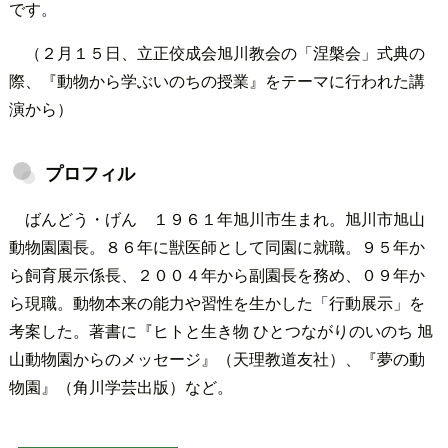
です。
（２月１５日、立正佼成会旭川教会の「涅槃会」式典の
際、『動物から学ぶいのちの授業』をテーマに行われた講
演から）
プロフィル
ばんどう・げん １９６１年旭川市生まれ。旭川市旭山
動物園園長。８６年に獣医師として同園に就職。９５年か
ら飼育展示係長、２００４年から副園長を務め、０９年か
ら現職。動物本来の能力や習性を生かした「行動展示」を
考案した。著書に『ヒトと生き物 ひとつながりのいのち 旭
山動物園からのメッセージ』（天理教道友社）、『夢の動
物園』（角川学芸出版）など。