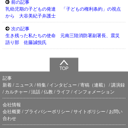
前の記事
乳幼児期の子どもの発達 「子どもの権利条約」の視点
から 大谷美紀子弁護士
次の記事
生き残った私たちの使命 元南三陸消防署副署長、震災
語り部 佐藤誠悦氏
TOP
記事
新着
ニュース
特集
インタビュー
寄稿（連載）
講演録
カルチャー
法話
仏教
ライフ
インフォメーション
会社情報
会社概要
プライバシーポリシー
サイトポリシー
お問い
合わせ