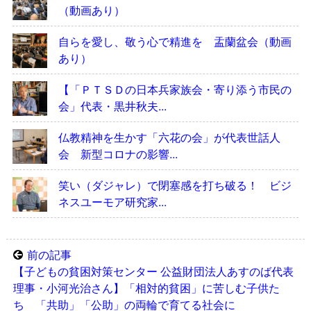
（動画あり）
自らを愛し、敬う心で精進を 盂蘭盆会（動画
あり）
【「ＰＴＳＤの日本兵家族会・寄り添う市民の
会」代表・黒井秋夫...
仏教精神を生かす「六花の会」が代表世話人
会 新型コロナの影響...
笑い（ダジャレ）で閉塞感を打ち破る！ ビジ
ネスユーモア研究家...
前の記事
【子どもの貧困対策センター 公益財団法人あすのば代表
理事・小河光治さん】「相対的貧困」に苦しむ子供た
ち 「共助」「公助」の両輪で育てる社会に