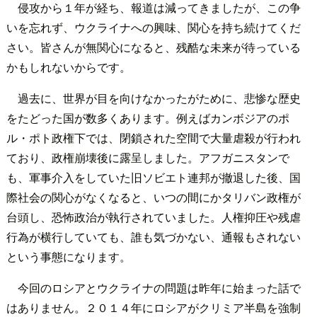
侵攻から１年が経ち、報道は減ってきましたが、この争
いを忘れず、ウクライナへの興味、関心を持ち続けてくだ
さい。皆さんが無関心になると、残酷な未来が待っている
かもしれないからです。
過去に、世界が目を向けなかったがために、悲惨な歴史
をたどった国が数多くあります。例えばカンボジアのポ
ル・ポト政権下では、閉鎖された空間で大量虐殺が行われ
ており、政権崩壊後に露呈しました。アフガニスタンで
も、軍事介入をしていた旧ソビエト連邦が撤退した後、国
際社会の関心がなくなると、いつの間にかタリバン政権が
台頭し、恐怖政治が執行されていました。人権抑圧や残虐
行為が横行していても、誰も気づかない、通報もされない
という事態になります。
今回のロシアとウクライナの問題は昨年に始まった話で
はありません。２０１４年にロシアがクリミア半島を強制