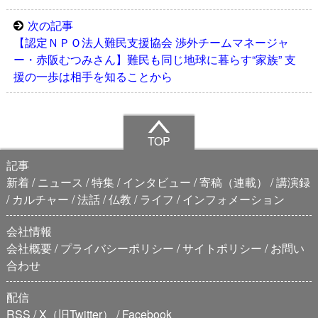
次の記事
【認定ＮＰＯ法人難民支援協会 渉外チームマネージャ
ー・赤阪むつみさん】難民も同じ地球に暮らす“家族” 支
援の一歩は相手を知ることから
TOP
記事
新着
ニュース
特集
インタビュー
寄稿（連載）
講演録
カルチャー
法話
仏教
ライフ
インフォメーション
会社情報
会社概要
プライバシーポリシー
サイトポリシー
お問い
合わせ
配信
RSS
X（旧Twitter）
Facebook