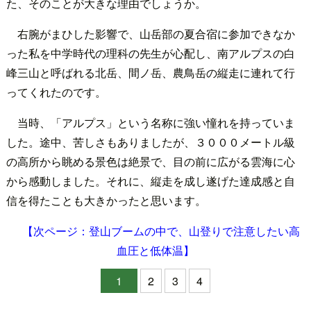
た、そのことが大きな理由でしょうか。
右腕がまひした影響で、山岳部の夏合宿に参加できなか
った私を中学時代の理科の先生が心配し、南アルプスの白
峰三山と呼ばれる北岳、間ノ岳、農鳥岳の縦走に連れて行
ってくれたのです。
当時、「アルプス」という名称に強い憧れを持っていま
した。途中、苦しさもありましたが、３０００メートル級
の高所から眺める景色は絶景で、目の前に広がる雲海に心
から感動しました。それに、縦走を成し遂げた達成感と自
信を得たことも大きかったと思います。
【次ページ：登山ブームの中で、山登りで注意したい高
血圧と低体温】
1
2
3
4