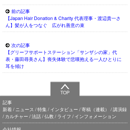
前の記事
【Japan Hair Donation & Charity 代表理事・渡辺貴一さ
ん】髪が人をつなぐ 広がれ善意の束
次の記事
【グリーフサポートステーション「サンザシの家」代
表・藤田尋美さん】喪失体験で悲嘆抱える一人ひとりに
耳を傾け
TOP
記事
新着
ニュース
特集
インタビュー
寄稿（連載）
講演録
カルチャー
法話
仏教
ライフ
インフォメーション
会社情報