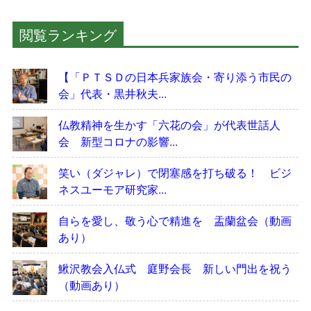
閲覧ランキング
【「ＰＴＳＤの日本兵家族会・寄り添う市民の
会」代表・黒井秋夫...
仏教精神を生かす「六花の会」が代表世話人
会 新型コロナの影響...
笑い（ダジャレ）で閉塞感を打ち破る！ ビジ
ネスユーモア研究家...
自らを愛し、敬う心で精進を 盂蘭盆会（動画
あり）
鰍沢教会入仏式 庭野会長 新しい門出を祝う
（動画あり）