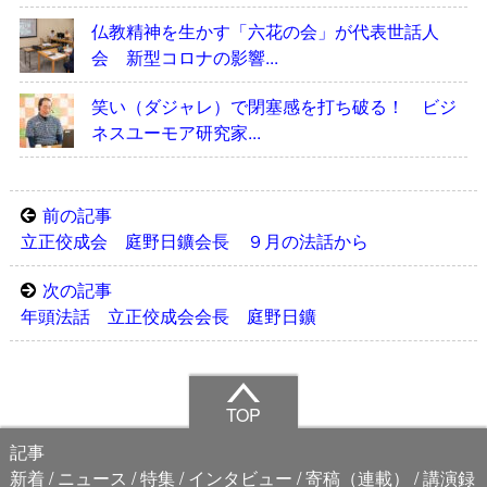
仏教精神を生かす「六花の会」が代表世話人
会 新型コロナの影響...
笑い（ダジャレ）で閉塞感を打ち破る！ ビジ
ネスユーモア研究家...
前の記事
立正佼成会 庭野日鑛会長 ９月の法話から
次の記事
年頭法話 立正佼成会会長 庭野日鑛
TOP
記事
新着
ニュース
特集
インタビュー
寄稿（連載）
講演録