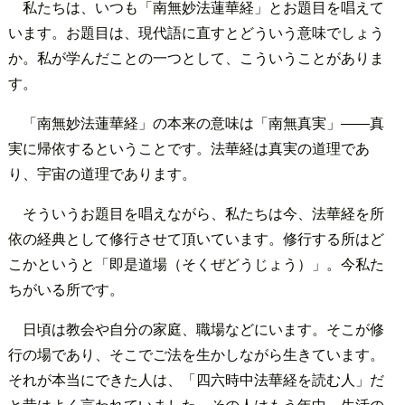
私たちは、いつも「南無妙法蓮華経」とお題目を唱えて
います。お題目は、現代語に直すとどういう意味でしょう
か。私が学んだことの一つとして、こういうことがありま
す。
「南無妙法蓮華経」の本来の意味は「南無真実」――真
実に帰依するということです。法華経は真実の道理であ
り、宇宙の道理であります。
そういうお題目を唱えながら、私たちは今、法華経を所
依の経典として修行させて頂いています。修行する所はど
こかというと「即是道場（そくぜどうじょう）」。今私た
ちがいる所です。
日頃は教会や自分の家庭、職場などにいます。そこが修
行の場であり、そこでご法を生かしながら生きています。
それが本当にできた人は、「四六時中法華経を読む人」だ
と昔はよく言われていました。その人はもう年中、生活の