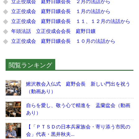
立正佼成会 庭野日鑛会長 ２月の法話から
立正佼成会 庭野日鑛会長 １月の法話から
立正佼成会 庭野日鑛会長 １１、１２月の法話から
年頭法話 立正佼成会会長 庭野日鑛
立正佼成会 庭野日鑛会長 １０月の法話から
閲覧ランキング
鰍沢教会入仏式 庭野会長 新しい門出を祝う
（動画あり）
自らを愛し、敬う心で精進を 盂蘭盆会（動画
あり）
【「ＰＴＳＤの日本兵家族会・寄り添う市民の
会」代表・黒井秋夫...