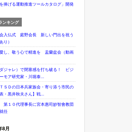
を捧げる運動推進ツールカタログ」開発
ランキング
会入仏式 庭野会長 新しい門出を祝う
あり）
愛し、敬う心で精進を 盂蘭盆会（動画
ダジャレ）で閉塞感を打ち破る！ ビジ
ーモア研究家・川堀泰...
ＴＳＤの日本兵家族会・寄り添う市民の
表・黒井秋夫さん】戦...
 第１０代理事長に宮本惠司妙智會教団
就任
年8月