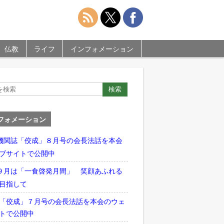
仏教
ライフ
インフォメーション
フォメーション
機関誌「佼成」８月号の会長法話を本会
ブサイトで公開中
９月は「一食啓発月間」 笑顔あふれる
目指して
「佼成」７月号の会長法話を本会のウェ
トで公開中