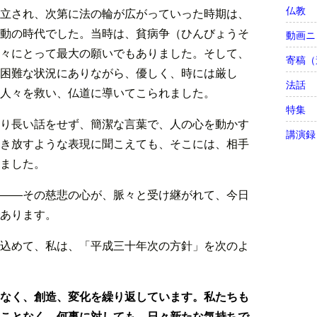
仏教
立され、次第に法の輪が広がっていった時期は、
動の時代でした。当時は、貧病争（ひんびょうそ
動画ニ
々にとって最大の願いでもありました。そして、
寄稿（
困難な状況にありながら、優しく、時には厳し
法話
人々を救い、仏道に導いてこられました。
特集
り長い話をせず、簡潔な言葉で、人の心を動かす
講演録
き放すような表現に聞こえても、そこには、相手
ました。
――その慈悲の心が、脈々と受け継がれて、今日
あります。
込めて、私は、「平成三十年次の方針」を次のよ
なく、創造、変化を繰り返しています。私たちも
ことなく、何事に対しても、日々新たな気持ちで