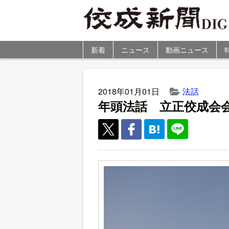
新着
ニュース
動画ニュース
2018年01月01日
法話
年頭法話 立正佼成会