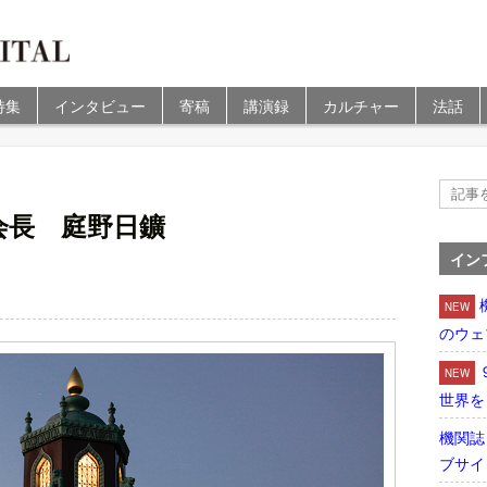
特集
インタビュー
寄稿
講演録
カルチャー
法話
会長 庭野日鑛
イン
NEW
のウェ
NEW
世界を
機関誌
ブサイ