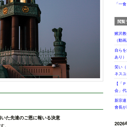
「一食
閲覧
鰍沢教
（動画
自らを
あり）
笑い（
ネスユ
【「Ｐ
会」代
新宗連
會長が
築いた先達のご恩に報いる決意
2026
す。