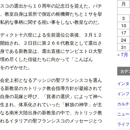
月
スコの選出から１０周年の記念日を迎えた。バチ
、教皇自身は居所で側近の枢機卿たちとミサを挙
3
私的な事柄に関する祝い事をしない教皇なのだ。
10
17
ディクト十六世による生前退位公表後、３月１２
24
開始され、２日目に第２６６代教皇として選出さ
31
身である新教皇は、選出直後にサンピエトロ大聖
« 7月
埋め尽くした信徒たちに向かって「こんばん
をのぞかせた。
カテ
会史上初となるアッシジの聖フランシスコを選ん
インタ
る新教皇のカトリック教会指導方針が凝縮されて
インフ
自身の花嫁と呼び、「貧者の選択」によって神へ
カルチ
生まれ、体系化されていった「解放の神学」が主
なる南米大陸出身の新教皇の中で、カトリック教
ニュー
れるイタリアの聖フランシスコのメッセージとつ
ライフ