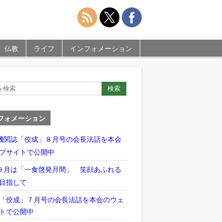
仏教
ライフ
インフォメーション
フォメーション
機関誌「佼成」８月号の会長法話を本会
ブサイトで公開中
９月は「一食啓発月間」 笑顔あふれる
目指して
「佼成」７月号の会長法話を本会のウェ
トで公開中