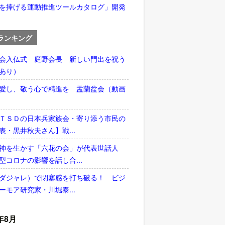
を捧げる運動推進ツールカタログ」開発
ランキング
会入仏式 庭野会長 新しい門出を祝う
あり）
愛し、敬う心で精進を 盂蘭盆会（動画
ＴＳＤの日本兵家族会・寄り添う市民の
表・黒井秋夫さん】戦...
神を生かす「六花の会」が代表世話人
型コロナの影響を話し合...
ダジャレ）で閉塞感を打ち破る！ ビジ
ーモア研究家・川堀泰...
年8月