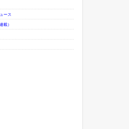
ュース
連載）