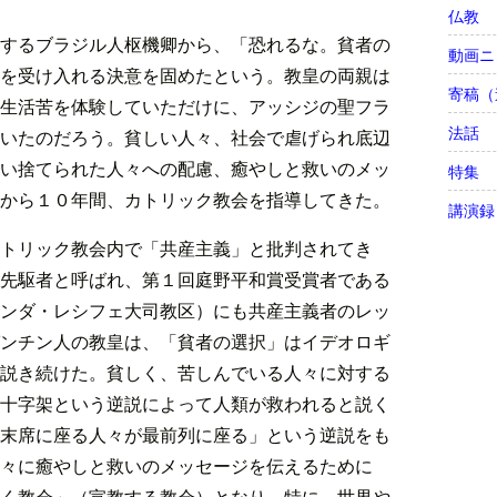
仏教
するブラジル人枢機卿から、「恐れるな。貧者の
動画ニ
を受け入れる決意を固めたという。教皇の両親は
寄稿（
生活苦を体験していただけに、アッシジの聖フラ
法話
いたのだろう。貧しい人々、社会で虐げられ底辺
い捨てられた人々への配慮、癒やしと救いのメッ
特集
から１０年間、カトリック教会を指導してきた。
講演録
トリック教会内で「共産主義」と批判されてき
先駆者と呼ばれ、第１回庭野平和賞受賞者である
ンダ・レシフェ大司教区）にも共産主義者のレッ
ンチン人の教皇は、「貧者の選択」はイデオロギ
説き続けた。貧しく、苦しんでいる人々に対する
十字架という逆説によって人類が救われると説く
末席に座る人々が最前列に座る」という逆説をも
々に癒やしと救いのメッセージを伝えるために
く教会」（宣教する教会）となり、特に、世界や