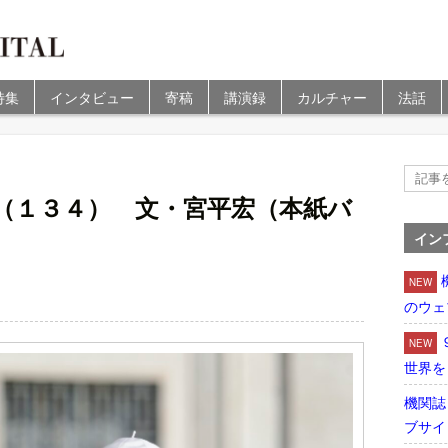
特集
インタビュー
寄稿
講演録
カルチャー
法話
（１３４） 文・宮平宏（本紙バ
イン
NEW
のウェ
NEW
世界を
機関誌
ブサイ