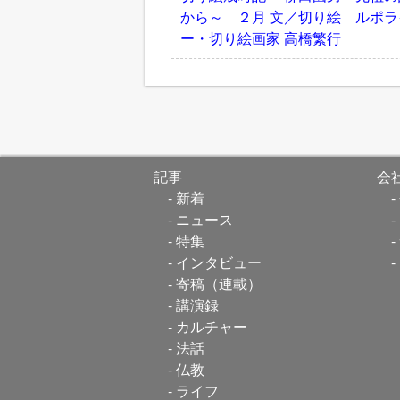
から～ ２月 文／切り絵 ルポラ
ー・切り絵画家 高橋繁行
記事
会
新着
ニュース
特集
インタビュー
寄稿（連載）
講演録
カルチャー
法話
仏教
ライフ