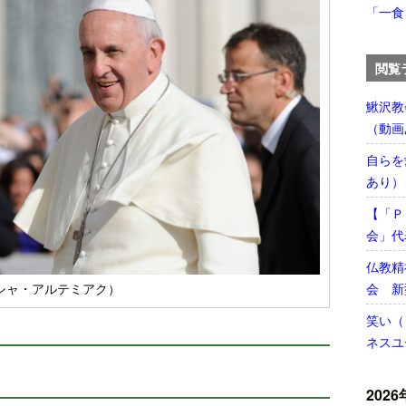
「一食
閲覧
鰍沢教
（動画
自らを
あり）
【「Ｐ
会」代
仏教精
会 新
シャ・アルテミアク）
笑い（
ネスユ
2026