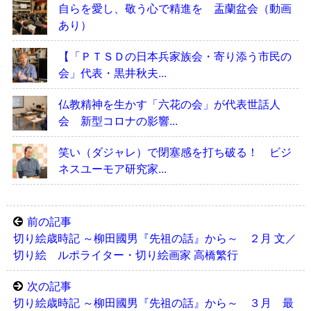
自らを愛し、敬う心で精進を 盂蘭盆会（動画
あり）
【「ＰＴＳＤの日本兵家族会・寄り添う市民の
会」代表・黒井秋夫...
仏教精神を生かす「六花の会」が代表世話人
会 新型コロナの影響...
笑い（ダジャレ）で閉塞感を打ち破る！ ビジ
ネスユーモア研究家...
前の記事
切り絵歳時記 ～柳田國男『先祖の話』から～ ２月 文／
切り絵 ルポライター・切り絵画家 高橋繁行
次の記事
切り絵歳時記 ～柳田國男『先祖の話』から～ ３月 最