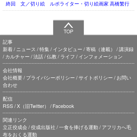
終回 文／切り絵 ルポライター・切り絵画家 高橋繁行
TOP
記事
新着
ニュース
特集
インタビュー
寄稿（連載）
講演録
カルチャー
法話
仏教
ライフ
インフォメーション
会社情報
会社概要
プライバシーポリシー
サイトポリシー
お問い
合わせ
配信
RSS
X（旧Twitter）
Facebook
関連リンク
立正佼成会
佼成出版社
一食を捧げる運動
アフリカへ毛
布をおくる運動