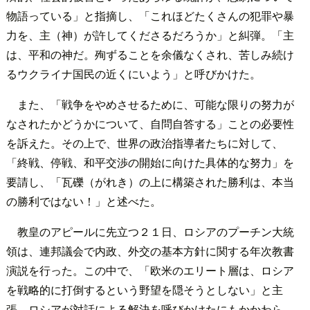
物語っている」と指摘し、「これほどたくさんの犯罪や暴
力を、主（神）が許してくださるだろうか」と糾弾。「主
は、平和の神だ。殉ずることを余儀なくされ、苦しみ続け
るウクライナ国民の近くにいよう」と呼びかけた。
また、「戦争をやめさせるために、可能な限りの努力が
なされたかどうかについて、自問自答する」ことの必要性
を訴えた。その上で、世界の政治指導者たちに対して、
「終戦、停戦、和平交渉の開始に向けた具体的な努力」を
要請し、「瓦礫（がれき）の上に構築された勝利は、本当
の勝利ではない！」と述べた。
教皇のアピールに先立つ２１日、ロシアのプーチン大統
領は、連邦議会で内政、外交の基本方針に関する年次教書
演説を行った。この中で、「欧米のエリート層は、ロシア
を戦略的に打倒するという野望を隠そうとしない」と主
張。ロシアが対話による解決を呼びかけたにもかかわら