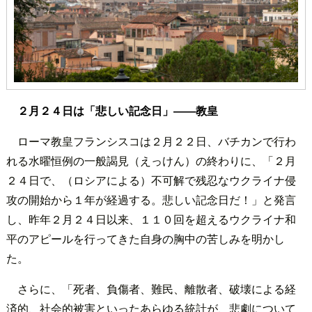
２月２４日は「悲しい記念日」――教皇
ローマ教皇フランシスコは２月２２日、バチカンで行わ
れる水曜恒例の一般謁見（えっけん）の終わりに、「２月
２４日で、（ロシアによる）不可解で残忍なウクライナ侵
攻の開始から１年が経過する。悲しい記念日だ！」と発言
し、昨年２月２４日以来、１１０回を超えるウクライナ和
平のアピールを行ってきた自身の胸中の苦しみを明かし
た。
さらに、「死者、負傷者、難民、離散者、破壊による経
済的、社会的被害といったあらゆる統計が、悲劇について