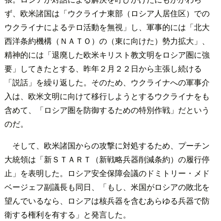
ず、欧米諸国は「ウクライナ東部（ロシア人居住区）での
ウクライナによるテロ活動を無視」し、軍事的には「北大
西洋条約機構（ＮＡＴＯ）の（東に向けた）勢力拡大」、
精神的には「退廃した欧米キリスト教文明をロシア圏に強
要」してきたとする、昨年２月２２日から主張し続ける
「説話」を繰り返した。そのため、ウクライナへの軍事介
入は、欧米文明に向けて移行しようとするウクライナをも
含めて、「ロシア圏を防御するための特別作戦」だという
のだ。
そして、欧米諸国からの攻撃に対処するため、プーチン
大統領は「新ＳＴＡＲＴ（新戦略兵器削減条約）の履行停
止」を表明した。ロシア安全保障会議のドミトリー・メド
ベージェフ副議長も同日、「もし、米国がロシアの敗北を
望んでいるなら、ロシアは核兵器を含むあらゆる兵器で防
衛する権利を有する」と発言した。