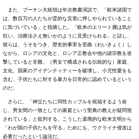
また、プーチン大統領は年次教書演説で、「欧米諸国で
は、数百万の人たちが霊的な災害に押しやられていること
に気づいている」と指摘した。「欧米のエリート層は気が
狂い、治療法さえ無いかのように見受けられる」と話し、
彼らは、うそをつき、歴史的事実を歪曲（わいきょく）し
ながら、ロシアの文化と、ロシア正教会や他の諸宗教を攻
撃していると非難。（男女で構成される伝統的な）家庭、
文化、国家のアイデンティティーを破壊し、小児性愛をも
含む、子供たちに対する暴力を日常的に認めているという
のだ。
さらに、「神父たちに同性カップルを祝福するよう命
じ、男女間の一致としての家庭という聖典の教えが疑問視
されている」と批判する。こうした退廃的な欧米文明から
「わが国の子供たちを守る」ためにも、ウクライナ侵攻は
必要だったという論法だ。