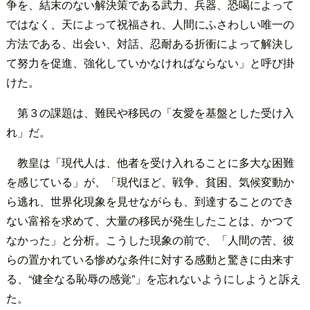
争を、結末のない解決策である武力、兵器、恐喝によって
ではなく、天によって祝福され、人間にふさわしい唯一の
方法である、出会い、対話、忍耐ある折衝によって解決し
て努力を促進、強化していかなければならない」と呼び掛
けた。
第３の課題は、難民や移民の「友愛を基盤とした受け入
れ」だ。
教皇は「現代人は、他者を受け入れることに多大な困難
を感じている」が、「現代ほど、戦争、貧困、気候変動か
ら逃れ、世界化現象を見せながらも、到達することのでき
ない富裕を求めて、大量の移民が発生したことは、かつて
なかった」と分析。こうした現象の前で、「人間の苦、彼
らの置かれている惨めな条件に対する感動と驚きに由来す
る、“健全なる恥辱の感覚”」を忘れないようにしようと訴え
た。