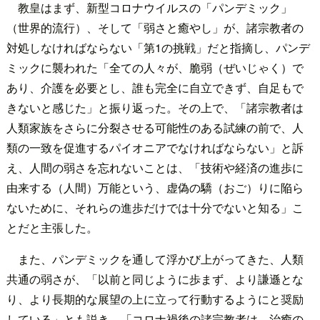
教皇はまず、新型コロナウイルスの「パンデミック」
（世界的流行）、そして「弱さと癒やし」が、諸宗教者の
対処しなければならない「第1の挑戦」だと指摘し、パンデ
ミックに襲われた「全ての人々が、脆弱（ぜいじゃく）で
あり、介護を必要とし、誰も完全に自立できず、自足もで
きないと感じた」と振り返った。その上で、「諸宗教者は
人類家族をさらに分裂させる可能性のある試練の前で、人
類の一致を促進するパイオニアでなければならない」と訴
え、人間の弱さを忘れないことは、「技術や経済の進歩に
由来する（人間）万能という、虚偽の驕（おご）りに陥ら
ないために、それらの進歩だけでは十分でないと知る」こ
とだと主張した。
また、パンデミックを通して浮かび上がってきた、人類
共通の弱さが、「以前と同じように歩まず、より謙遜とな
り、より長期的な展望の上に立って行動するようにと奨励
している」とも説き、「コロナ禍後の諸宗教者は、治癒の