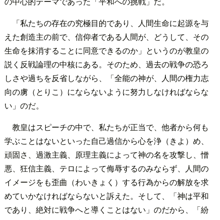
の中心的テーマであった「平和への挑戦」だ。
「私たちの存在の究極目的であり、人間生命に起源を与
えた創造主の前で、信仰者である人間が、どうして、その
生命を抹消することに同意できるのか」というのが教皇の
説く反戦論理の中核にある。そのため、過去の戦争の恐ろ
しさや過ちを反省しながら、「全能の神が、人間の権力志
向の虜（とりこ）にならないように努力しなければならな
い」のだ。
教皇はスピーチの中で、私たちが正当で、他者から何も
学ぶことはないといった自己過信から心を浄（きよ）め、
頑固さ、過激主義、原理主義によって神の名を攻撃し、憎
悪、狂信主義、テロによって侮辱するのみならず、人間の
イメージをも歪曲（わいきょく）する行為からの解放を求
めていかなければならないと訴えた。そして、「神は平和
であり、絶対に戦争へと導くことはない」のだから、「紛