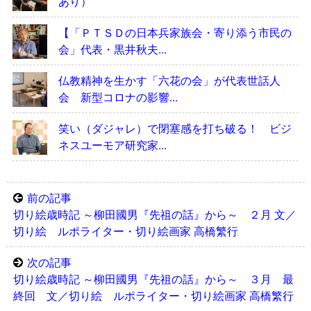
あり）
【「ＰＴＳＤの日本兵家族会・寄り添う市民の
会」代表・黒井秋夫...
仏教精神を生かす「六花の会」が代表世話人
会 新型コロナの影響...
笑い（ダジャレ）で閉塞感を打ち破る！ ビジ
ネスユーモア研究家...
前の記事
切り絵歳時記 ～柳田國男『先祖の話』から～ ２月 文／
切り絵 ルポライター・切り絵画家 高橋繁行
次の記事
切り絵歳時記 ～柳田國男『先祖の話』から～ ３月 最
終回 文／切り絵 ルポライター・切り絵画家 高橋繁行