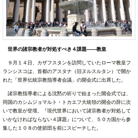
世界の諸宗教者が対処すべき４課題――教皇
９月１４日、カザフスタンを訪問していたローマ教皇フ
ランシスコは、首都のアスタナ（旧ヌルスルタン）で開か
れた「世界伝統宗教指導者会議」の開会式に出席した。
諸宗教指導者による沈黙の祈りで始まった開会式では、
同国のカシムジョマルト・トカエフ大統領の開会の辞に次
いで教皇が登壇。『現代世界において諸宗教者が対処して
いかなければならない４課題』について、５０カ国から参
集した１０８の使節団を前にスピーチした。