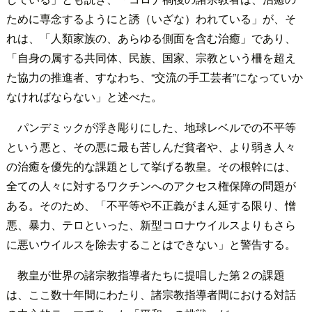
ために専念するようにと誘（いざな）われている」が、そ
れは、「人類家族の、あらゆる側面を含む治癒」であり、
「自身の属する共同体、民族、国家、宗教という柵を超え
た協力の推進者、すなわち、“交流の手工芸者”になっていか
なければならない」と述べた。
パンデミックが浮き彫りにした、地球レベルでの不平等
という悪と、その悪に最も苦しんだ貧者や、より弱き人々
の治癒を優先的な課題として挙げる教皇。その根幹には、
全ての人々に対するワクチンへのアクセス権保障の問題が
ある。そのため、「不平等や不正義がまん延する限り、憎
悪、暴力、テロといった、新型コロナウイルスよりもさら
に悪いウイルスを除去することはできない」と警告する。
教皇が世界の諸宗教指導者たちに提唱した第２の課題
は、ここ数十年間にわたり、諸宗教指導者間における対話