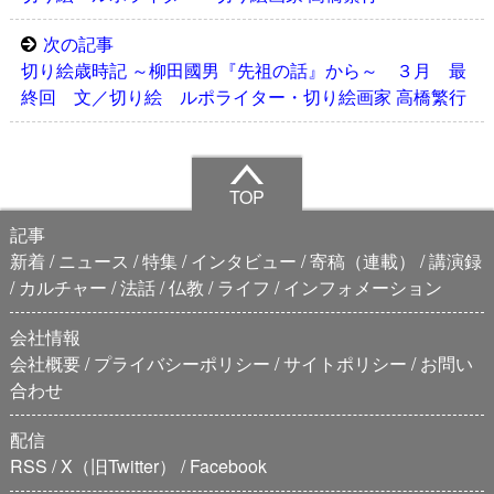
次の記事
切り絵歳時記 ～柳田國男『先祖の話』から～ ３月 最
終回 文／切り絵 ルポライター・切り絵画家 高橋繁行
TOP
記事
新着
ニュース
特集
インタビュー
寄稿（連載）
講演録
カルチャー
法話
仏教
ライフ
インフォメーション
会社情報
会社概要
プライバシーポリシー
サイトポリシー
お問い
合わせ
配信
RSS
X（旧Twitter）
Facebook