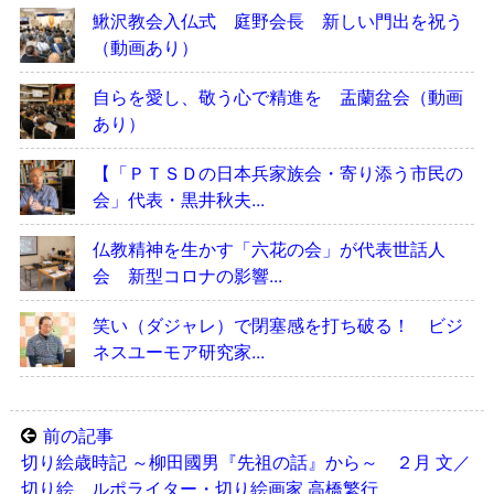
鰍沢教会入仏式 庭野会長 新しい門出を祝う
（動画あり）
自らを愛し、敬う心で精進を 盂蘭盆会（動画
あり）
【「ＰＴＳＤの日本兵家族会・寄り添う市民の
会」代表・黒井秋夫...
仏教精神を生かす「六花の会」が代表世話人
会 新型コロナの影響...
笑い（ダジャレ）で閉塞感を打ち破る！ ビジ
ネスユーモア研究家...
前の記事
切り絵歳時記 ～柳田國男『先祖の話』から～ ２月 文／
切り絵 ルポライター・切り絵画家 高橋繁行