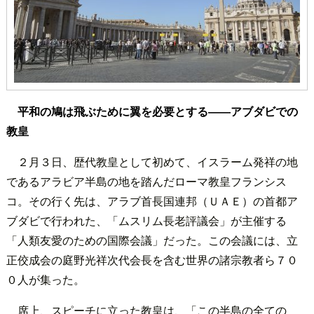
平和の鳩は飛ぶために翼を必要とする――アブダビでの
教皇
２月３日、歴代教皇として初めて、イスラーム発祥の地
であるアラビア半島の地を踏んだローマ教皇フランシス
コ。その行く先は、アラブ首長国連邦（ＵＡＥ）の首都ア
ブダビで行われた、「ムスリム長老評議会」が主催する
「人類友愛のための国際会議」だった。この会議には、立
正佼成会の庭野光祥次代会長を含む世界の諸宗教者ら７０
０人が集った。
席上、スピーチに立った教皇は、「この半島の全ての