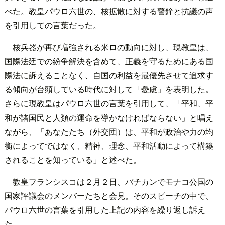
べた。教皇パウロ六世の、核拡散に対する警鐘と抗議の声
を引用しての言葉だった。
核兵器が再び増強される米ロの動向に対し、現教皇は、
国際法廷での紛争解決を含めて、正義を守るためにある国
際法に訴えることなく、自国の利益を最優先させて追求す
る傾向が台頭している時代に対して「憂慮」を表明した。
さらに現教皇はパウロ六世の言葉を引用して、「平和、平
和が諸国民と人類の運命を導かなければならない」と唱え
ながら、「あなたたち（外交団）は、平和が政治や力の均
衡によってではなく、精神、理念、平和活動によって構築
されることを知っている」と述べた。
教皇フランシスコは２月２日、バチカンでモナコ公国の
国家評議会のメンバーたちと会見。そのスピーチの中で、
パウロ六世の言葉を引用した上記の内容を繰り返し訴え
た。