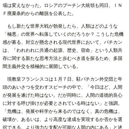
場は変えなかった。ロシアのプーチン大統領も同日、ＩＮ
Ｆ廃棄条約からの離脱を公表した。
もし新たな世界大戦が勃発したら、人類はどのような
「極悪」の世界へ転落していくのだろうか？ こうした危機
感が募る、対立が懸念される現代世界において、バチカン
は、「われわれに共通の起源、歴史、宿命」という人類共
存に関する新たな思考方法と歩むべき道を探るため、多国
間主義外交を積極的に展開している。
現教皇フランシスコは１月７日、駐バチカン外交団と年
頭のあいさつを交わすスピーチの中で、「今日ほど、人間
が発展を遂げた時はない。だが同時に、人間の道徳的良心
に対する呼び掛けが必要とされている時はない」と強調。
「危機は、発展や科学から来るのではなく、真の危機は、
破壊か、あるいは、より高度な達成を実現するか否かを選
択できる、より強力な支配が可能な人間の内にある」と述