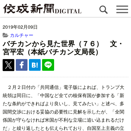
2019年02月09日
カルチャー
バチカンから見た世界（７６） 文・
宮平宏（本紙バチカン支局長）
２月２日付の「共同通信」電子版によれば、トランプ大
統領は同日に、「中国など全ての核保有国が参加する「新
たな条約ができればより良いし、見てみたい」と述べ、多
国間交渉における妥協の必要性に見解を示したが、「全関
係国が守らなければ米国が不利な立場に追い込まれるだけ
だ」と繰り返したとも伝えられており、自国至上主義の立