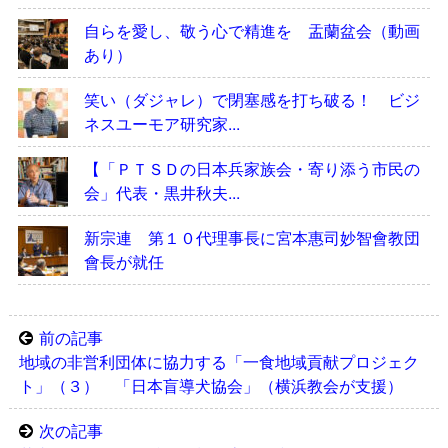
自らを愛し、敬う心で精進を 盂蘭盆会（動画
あり）
笑い（ダジャレ）で閉塞感を打ち破る！ ビジ
ネスユーモア研究家...
【「ＰＴＳＤの日本兵家族会・寄り添う市民の
会」代表・黒井秋夫...
新宗連 第１０代理事長に宮本惠司妙智會教団
會長が就任
前の記事
地域の非営利団体に協力する「一食地域貢献プロジェク
ト」（３） 「日本盲導犬協会」（横浜教会が支援）
次の記事