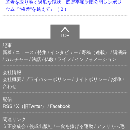
若者を取り巻く過酷な現状 庭野平和財団公開シンポジ
ウム『“格差”を越えて』（２）
TOP
記事
新着
ニュース
特集
インタビュー
寄稿（連載）
講演録
カルチャー
法話
仏教
ライフ
インフォメーション
会社情報
会社概要
プライバシーポリシー
サイトポリシー
お問い
合わせ
配信
RSS
X（旧Twitter）
Facebook
関連リンク
立正佼成会
佼成出版社
一食を捧げる運動
アフリカへ毛