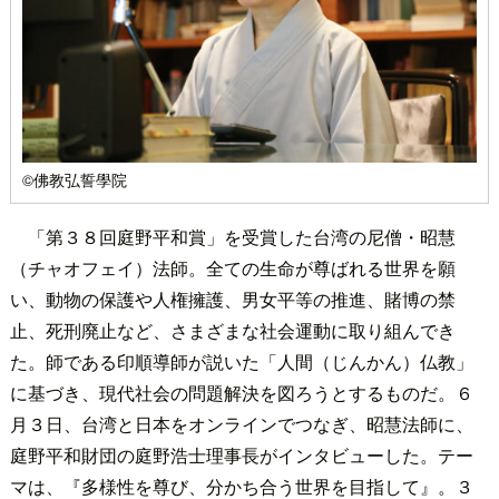
©佛教弘誓學院
「第３８回庭野平和賞」を受賞した台湾の尼僧・昭慧
（チャオフェイ）法師。全ての生命が尊ばれる世界を願
い、動物の保護や人権擁護、男女平等の推進、賭博の禁
止、死刑廃止など、さまざまな社会運動に取り組んでき
た。師である印順導師が説いた「人間（じんかん）仏教」
に基づき、現代社会の問題解決を図ろうとするものだ。６
月３日、台湾と日本をオンラインでつなぎ、昭慧法師に、
庭野平和財団の庭野浩士理事長がインタビューした。テー
マは、『多様性を尊び、分かち合う世界を目指して』。３