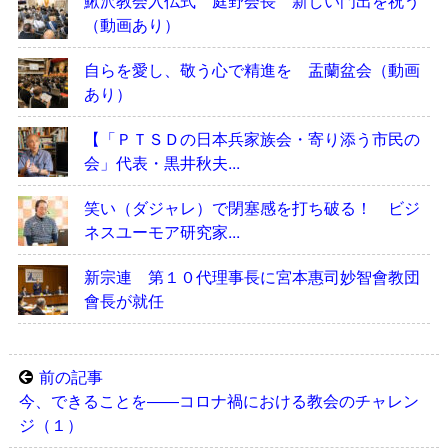
鰍沢教会入仏式 庭野会長 新しい門出を祝う
（動画あり）
自らを愛し、敬う心で精進を 盂蘭盆会（動画
あり）
【「ＰＴＳＤの日本兵家族会・寄り添う市民の
会」代表・黒井秋夫...
笑い（ダジャレ）で閉塞感を打ち破る！ ビジ
ネスユーモア研究家...
新宗連 第１０代理事長に宮本惠司妙智會教団
會長が就任
前の記事
今、できることを――コロナ禍における教会のチャレン
ジ（１）