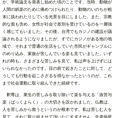
が、学術論文を発表し始めた頃のことです。当時、動物が
人間の娯楽のために痛めつけられたり、動物のいのちが粗
末に扱われたりしている光景を目にしました。また、宗教
的な面も含め、女性が社会で差別を受けているのを一層強
く感じてもいました。その後、台湾でもカジノの建設が議
論されるようになりましたが、すでにカジノがある他の地
域で、それまで普通の生活をしていた市民がギャンブルに
のめり込み、家族が苦しんでいる姿も見ていました。いず
れの時も、さまざまな苦しみを見て、私は声を上げずには
いられなかったのです。目の前で起きたことに対して、ど
うしても行動を起こさざるを得なかったというのが、これ
まで社会運動に取り組んできた経緯です。
釈尊は、衆生の苦しみを取り除いて楽を与える「抜苦与
楽（ばっくよらく）」の大切さを説かれました。仏教は、
人を苦しみから救うというのが根本です。私は苦しむ人を
見て、それに取り組ませて頂いたにすぎません。生老病死