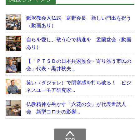
鰍沢教会入仏式 庭野会長 新しい門出を祝う
（動画あり）
自らを愛し、敬う心で精進を 盂蘭盆会（動画
あり）
【「ＰＴＳＤの日本兵家族会・寄り添う市民の
会」代表・黒井秋夫...
笑い（ダジャレ）で閉塞感を打ち破る！ ビジ
ネスユーモア研究家...
仏教精神を生かす「六花の会」が代表世話人
会 新型コロナの影響...
TOP