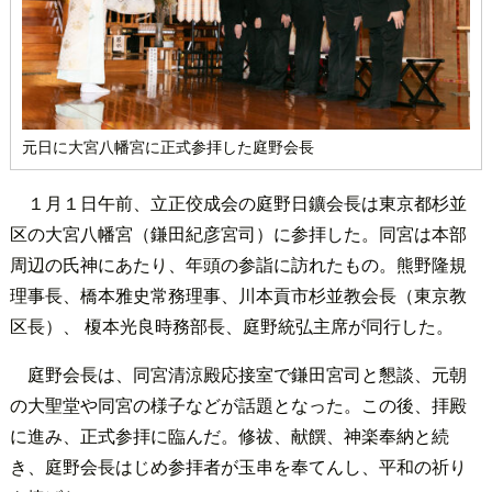
元日に大宮八幡宮に正式参拝した庭野会長
１月１日午前、立正佼成会の庭野日鑛会長は東京都杉並
区の大宮八幡宮（鎌田紀彦宮司）に参拝した。同宮は本部
周辺の氏神にあたり、年頭の参詣に訪れたもの。熊野隆規
理事長、橋本雅史常務理事、川本貢市杉並教会長（東京教
区長）、 榎本光良時務部長、庭野統弘主席が同行した。
庭野会長は、同宮清涼殿応接室で鎌田宮司と懇談、元朝
の大聖堂や同宮の様子などが話題となった。この後、拝殿
に進み、正式参拝に臨んだ。修祓、献饌、神楽奉納と続
き、庭野会長はじめ参拝者が玉串を奉てんし、平和の祈り