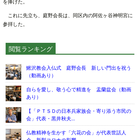
を捧げた。
これに先立ち、庭野会長は、同区内の阿佐ヶ谷神明宮に
参拝した。
閲覧ランキング
鰍沢教会入仏式 庭野会長 新しい門出を祝う
（動画あり）
自らを愛し、敬う心で精進を 盂蘭盆会（動画
あり）
【「ＰＴＳＤの日本兵家族会・寄り添う市民の
会」代表・黒井秋夫...
仏教精神を生かす「六花の会」が代表世話人
会 新型コロナの影響...