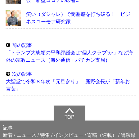
笑い（ダジャレ）で閉塞感を打ち破る！ ビジ
ネスユーモア研究家...
前の記事
「トランプ大統領の平和評議会は“個人クラブ”か」など海
外の宗教ニュース（海外通信・バチカン支局）
次の記事
大聖堂で令和８年次「元旦参り」 庭野会長が「新年お
言葉」
TOP
記事
新着
ニュース
特集
インタビュー
寄稿（連載）
講演録