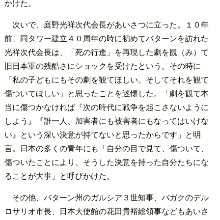
かけた。
次いで、庭野光祥次代会長があいさつに立った。１０年
前、同タワー建立４０周年の時に初めてバターンを訪れた
光祥次代会長は、「死の行進」を再現した劇を観（み）て
旧日本軍の残酷さにショックを受けたという。その時に
「私の子どもにもその劇を観てほしい。そしてそれを観て
傷ついてほしい」と思ったことを述懐した。「劇を観て本
当に傷つかなければ『次の時代に戦争を起こさないように
しよう』『誰一人、加害者にも被害者にもなってはいけな
い』という深い決意が持てないと思ったからです」と明
言。日本の多くの青年にも「自分の目で見て、傷ついて、
傷ついたことにより、そうした決意を持った自分たちにな
ることが大事」と呼びかけた。
その他、バターン州のガルシア３世知事、バガクのデル
ロサリオ市長、日本大使館の花田貴裕総領事などもあいさ