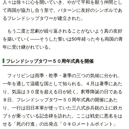
人々は徐々に心を開いていき、やがて平和を願う仲間とし
て両国が協力し合う形で、バターンに友好のシンボルであ
るフレンドシップタワーが建立された。
もう二度と悲劇が繰り返されることがないよう真の友好
を築いていく――そうした誓いは50年経った今も両国の青
年に受け継がれている。
フレンドシップタワー５０周年式典を開催
フィリピンは雨季・乾季・暑季の三つの気候に分かれ、
一年を通して温暖な国として知られる。４月は暑季にあた
り、気温は３０度を超える日が続く。釈尊降誕の日である
８日、フレンドシップタワー５０周年式典の開催にあた
り、一行は旧日本軍が使っていた三八式歩兵銃の上に鉄カ
ブトが乗っている記念碑を訪れた。ここは戦史に悪名をは
せる「死の行進」の出発点「０キロメートルポイント」