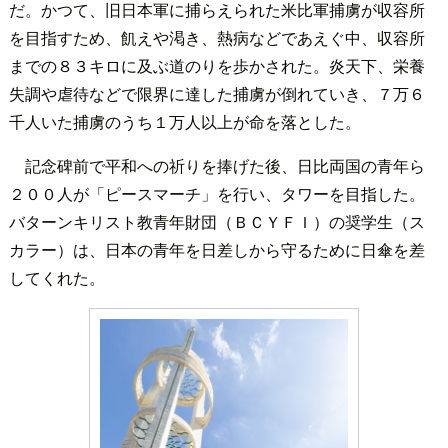
だ。かつて、旧日本軍に捕らえられた米比軍捕虜が収容所
を目指すため、飢えや渇き、熱病などであえぐ中、収容所
までの８３キロに及ぶ道のりを歩かされた。炎天下、栄養
失調や虐待などで限界に達した捕虜が倒れていき、７万６
千人いた捕虜のうち１万人以上が命を落とした。
記念碑前で平和への祈りを捧げた後、日比両国の青年ら
２００人が「ピースマーチ」を行い、タワーを目指した。
バターンキリスト教青年財団（ＢＣＹＦＩ）の奨学生（ス
カラー）は、日本の青年を日差しから守るために日傘を差
してくれた。