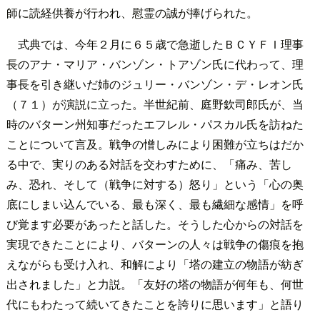
師に読経供養が行われ、慰霊の誠が捧げられた。
式典では、今年２月に６５歳で急逝したＢＣＹＦＩ理事
長のアナ・マリア・バンゾン・トアゾン氏に代わって、理
事長を引き継いだ姉のジュリー・バンゾン・デ・レオン氏
（７１）が演説に立った。半世紀前、庭野欽司郎氏が、当
時のバターン州知事だったエフレル・パスカル氏を訪ねた
ことについて言及。戦争の憎しみにより困難が立ちはだか
る中で、実りのある対話を交わすために、「痛み、苦し
み、恐れ、そして（戦争に対する）怒り」という「心の奥
底にしまい込んでいる、最も深く、最も繊細な感情」を呼
び覚ます必要があったと話した。そうした心からの対話を
実現できたことにより、バターンの人々は戦争の傷痕を抱
えながらも受け入れ、和解により「塔の建立の物語が紡ぎ
出されました」と力説。「友好の塔の物語が何年も、何世
代にもわたって続いてきたことを誇りに思います」と語り