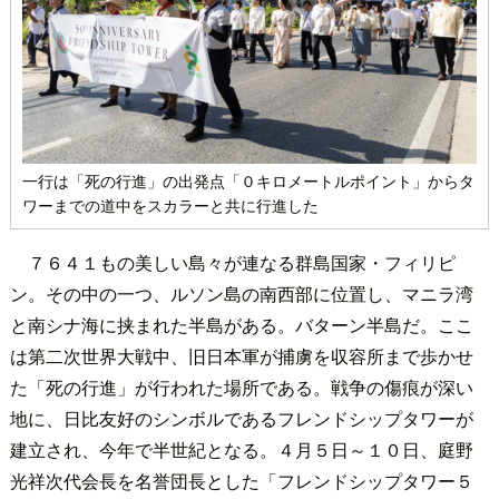
一行は「死の行進」の出発点「０キロメートルポイント」からタ
ワーまでの道中をスカラーと共に行進した
７６４１もの美しい島々が連なる群島国家・フィリピ
ン。その中の一つ、ルソン島の南西部に位置し、マニラ湾
と南シナ海に挟まれた半島がある。バターン半島だ。ここ
は第二次世界大戦中、旧日本軍が捕虜を収容所まで歩かせ
た「死の行進」が行われた場所である。戦争の傷痕が深い
地に、日比友好のシンボルであるフレンドシップタワーが
建立され、今年で半世紀となる。４月５日～１０日、庭野
光祥次代会長を名誉団長とした「フレンドシップタワー５