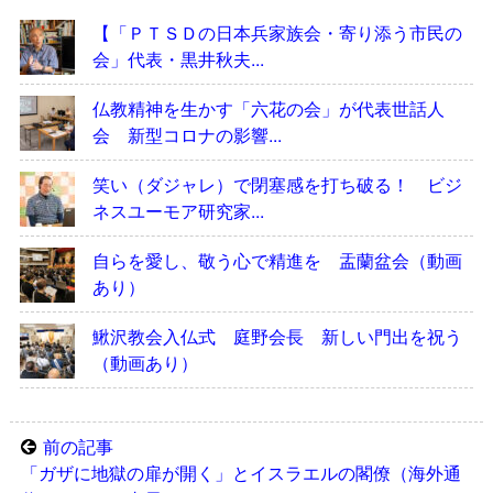
【「ＰＴＳＤの日本兵家族会・寄り添う市民の
会」代表・黒井秋夫...
仏教精神を生かす「六花の会」が代表世話人
会 新型コロナの影響...
笑い（ダジャレ）で閉塞感を打ち破る！ ビジ
ネスユーモア研究家...
自らを愛し、敬う心で精進を 盂蘭盆会（動画
あり）
鰍沢教会入仏式 庭野会長 新しい門出を祝う
（動画あり）
前の記事
「ガザに地獄の扉が開く」とイスラエルの閣僚（海外通