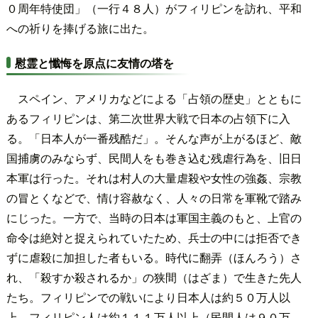
０周年特使団」（一行４８人）がフィリピンを訪れ、平和
への祈りを捧げる旅に出た。
慰霊と懺悔を原点に友情の塔を
スペイン、アメリカなどによる「占領の歴史」とともに
あるフィリピンは、第二次世界大戦で日本の占領下に入
る。「日本人が一番残酷だ」。そんな声が上がるほど、敵
国捕虜のみならず、民間人をも巻き込む残虐行為を、旧日
本軍は行った。それは村人の大量虐殺や女性の強姦、宗教
の冒とくなどで、情け容赦なく、人々の日常を軍靴で踏み
にじった。一方で、当時の日本は軍国主義のもと、上官の
命令は絶対と捉えられていたため、兵士の中には拒否でき
ずに虐殺に加担した者もいる。時代に翻弄（ほんろう）さ
れ、「殺すか殺されるか」の狭間（はざま）で生きた先人
たち。フィリピンでの戦いにより日本人は約５０万人以
上、フィリピン人は約１１１万人以上（民間人は９０万