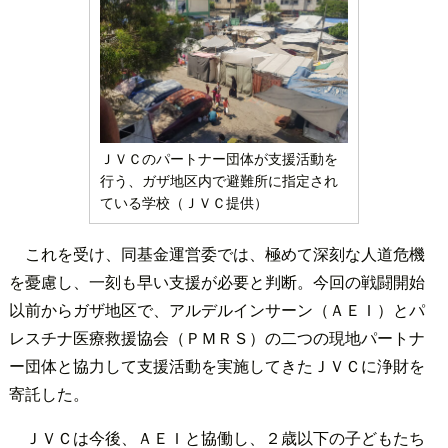
ＪＶＣのパートナー団体が支援活動を
行う、ガザ地区内で避難所に指定され
ている学校（ＪＶＣ提供）
これを受け、同基金運営委では、極めて深刻な人道危機
を憂慮し、一刻も早い支援が必要と判断。今回の戦闘開始
以前からガザ地区で、アルデルインサーン（ＡＥＩ）とパ
レスチナ医療救援協会（ＰＭＲＳ）の二つの現地パートナ
ー団体と協力して支援活動を実施してきたＪＶＣに浄財を
寄託した。
ＪＶＣは今後、ＡＥＩと協働し、２歳以下の子どもたち