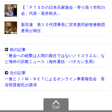
【「ＰＴＳＤの日本兵家族会・寄り添う市民の
会」代表・黒井秋夫...
新宗連 第１０代理事長に宮本惠司妙智會教団
會長が就任
前の記事
「教会への砲撃は人間の責任ではない／イスラエル」な
ど海外の宗教ニュース（海外通信・バチカン支局）
次の記事
一食とＪＩＭ－ＮＥＴによるオンライン事業報告会 長
谷部貴俊氏が講演
TOP