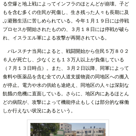
る空爆と地上戦によってインフラのほとんどが崩壊。子ど
もを含む多くの住民が死傷し、生き残った人々も長期に及
ぶ避難生活に苦しめられている。今年１月１９日には停戦
プロセスが開始されたものの、３月１８日には停戦が破ら
れ、イスラエル軍による攻撃が再開されている。
パレスチナ当局によると、戦闘開始から住民５万８０２
６人が死亡し、少なくとも１３万人以上が負傷している
（７月１３日時点）。また、３月２日以降、同軍によって
食料や医薬品を含む全ての人道支援物資の同地区への搬入
が停止。電力や水の供給も途絶え、同地区の人々は深刻な
飢餓の危機に直面している。さらに、地区内にあるほとん
どの病院が、攻撃によって機能停止もしくは部分的な稼働
しか行えない状況にあるという。