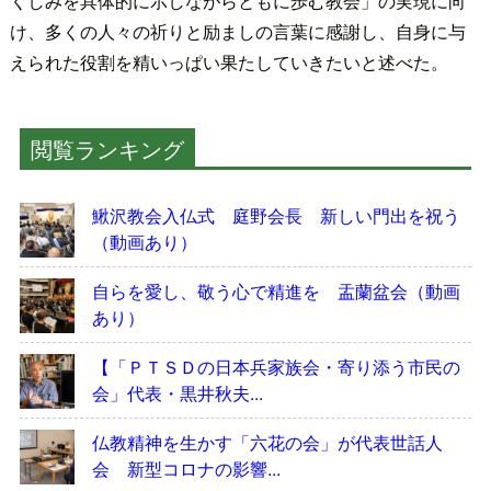
くしみを具体的に示しながらともに歩む教会」の実現に向
け、多くの人々の祈りと励ましの言葉に感謝し、自身に与
えられた役割を精いっぱい果たしていきたいと述べた。
閲覧ランキング
鰍沢教会入仏式 庭野会長 新しい門出を祝う
（動画あり）
自らを愛し、敬う心で精進を 盂蘭盆会（動画
あり）
【「ＰＴＳＤの日本兵家族会・寄り添う市民の
会」代表・黒井秋夫...
仏教精神を生かす「六花の会」が代表世話人
会 新型コロナの影響...