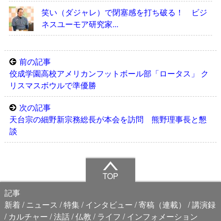
笑い（ダジャレ）で閉塞感を打ち破る！ ビジ
ネスユーモア研究家...
前の記事
佼成学園高校アメリカンフットボール部「ロータス」 ク
リスマスボウルで準優勝
次の記事
天台宗の細野新宗務総長が本会を訪問 熊野理事長と懇
談
TOP
記事
新着
ニュース
特集
インタビュー
寄稿（連載）
講演録
カルチャー
法話
仏教
ライフ
インフォメーション