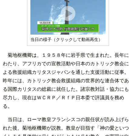
当日の様子（クリックして動画再生）
菊地枢機卿は、１９５８年に岩手県で生まれた。長年に
わたり、アフリカでの宣教活動や日本のカトリック教会に
よる救援組織カリタスジャパンを通した支援活動に従事。
昨年には、カトリック教会救援組織の世界的な連合体であ
る国際カリタスの総裁に就任した。諸宗教対話・協力にも
尽力し、現在はＷＣＲＰ／ＲｆＰ日本委で評議員を務め
る。
当日は、ローマ教皇フランシスコの親任状が読み上げら
れた後、菊地枢機卿が説教。教皇が目指す「神の愛といつ