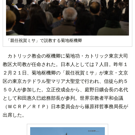
「親任祝賀ミサ」で説教する菊地枢機卿
カトリック教会の枢機卿に菊地功・カトリック東京大司
教区大司教が任命された。日本人としては７人目。昨年１
２月２１日、菊地枢機卿の「親任祝賀ミサ」が東京・文京
区の東京カテドラル聖マリア大聖堂で行われ、信徒ら約５
５０人が参加した。立正佼成会から、庭野日鑛会長の名代
として和田惠久巳総務部長が参列。世界宗教者平和会議
（ＷＣＲＰ／ＲｆＰ）日本委員会から篠原祥哲事務局長が
出席した。