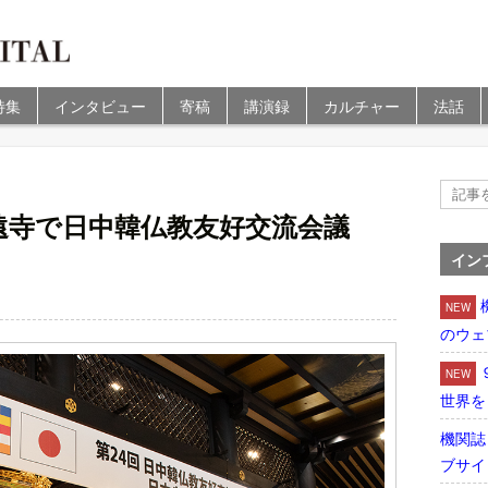
特集
インタビュー
寄稿
講演録
カルチャー
法話
遠寺で日中韓仏教友好交流会議
イン
NEW
のウェ
NEW
世界を
機関誌
ブサイ