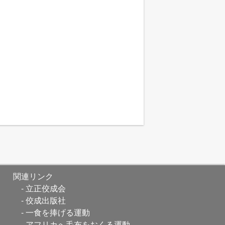
関連リンク
立正佼成会
佼成出版社
一食を捧げる運動
アフリカへ毛布をおくる運動