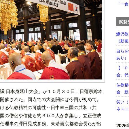
「一食
閲覧
鰍沢教
（動画
自らを
あり）
【「Ｐ
会」代
仏教精
議 日本身延山大会」が１０月３０日、日蓮宗総本
会 新
開催された。同寺での大会開催は今回が初めて。
笑い（
ける仏教精神の可能性～日中韓三国の共和（共
ネスユ
国の僧侶や信徒ら約３００人が参集し、立正佼成
任理事の澤田晃成参務、東靖憲京都教会長らが出
2026