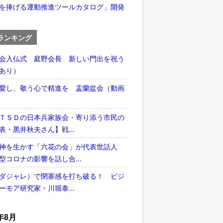
を捧げる運動推進ツールカタログ」開発
ランキング
会入仏式 庭野会長 新しい門出を祝う
あり）
愛し、敬う心で精進を 盂蘭盆会（動画
ＴＳＤの日本兵家族会・寄り添う市民の
表・黒井秋夫さん】戦...
神を生かす「六花の会」が代表世話人
型コロナの影響を話し合...
ダジャレ）で閉塞感を打ち破る！ ビジ
ーモア研究家・川堀泰...
年8月