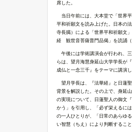
席した。
当日午前には、大本堂で「世界平
平和祈願文を読み上げた。日本の法
寺長臈）による「世界平和祈願文」
経 観世音菩薩普門品偈」を読誦（
午後には学術講演会が行われ、三
らは、望月海慧身延山大学学長が『
成仏と一念三千』をテーマに講演し
望月学長は、『法華経』と日蓮聖
背景を解説した。その上で、身延山
の実現について、日蓮聖人の御文『
かう」を引用し、「必ず栄えるには
の一人ひとりが、「日常のあらゆる
い智慧（ちえ）により判断すること