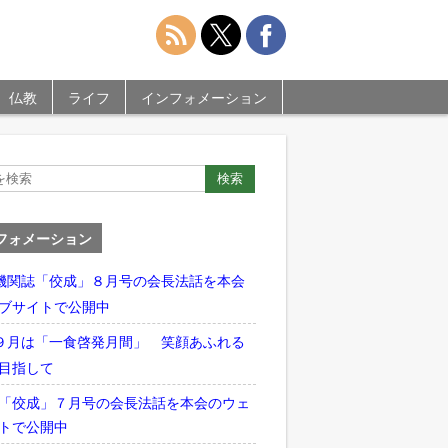
仏教
ライフ
インフォメーション
フォメーション
機関誌「佼成」８月号の会長法話を本会
ブサイトで公開中
９月は「一食啓発月間」 笑顔あふれる
目指して
「佼成」７月号の会長法話を本会のウェ
トで公開中