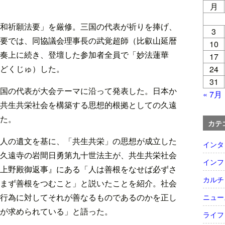
月
和祈願法要」を厳修。三国の代表が祈りを捧げ、
3
要では、同協議会理事長の武覚超師（比叡山延暦
10
奏上に続き、登壇した参加者全員で「妙法蓮華
17
どくじゅ）した。
24
31
国の代表が大会テーマに沿って発表した。日本か
« 7月
共生共栄社会を構築する思想的根拠としての久遠
た。
カテ
人の遺文を基に、「共生共栄」の思想が成立した
インタ
久遠寺の岩間日勇第九十世法主が、共生共栄社会
インフ
上野殿御返事』にある「人は善根をなせば必ずさ
カルチ
まず善根をつむこと」と説いたことを紹介。社会
行為に対してそれが善なるものであるのかを正し
ニュー
が求められている」と語った。
ライフ