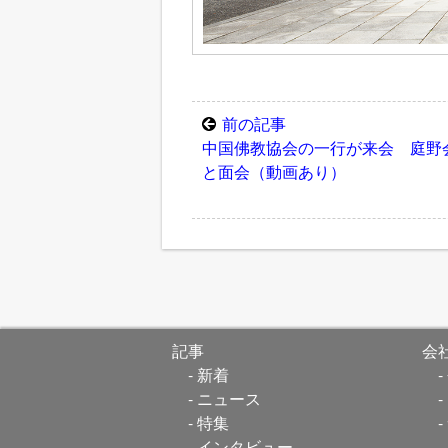
前の記事
中国佛教協会の一行が来会 庭野
と面会（動画あり）
記事
会
新着
ニュース
特集
インタビュー