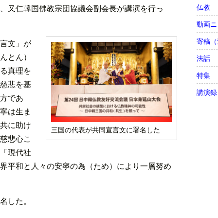
仏教
、又仁韓国佛教宗団協議会副会長が講演を行っ
動画ニ
寄稿（
言文」が
んとん）
法話
る真理を
特集
慈悲を基
講演録
方であ
寧は生ま
共に助け
三国の代表が共同宣言文に署名した
慈悲心こ
「現代社
界平和と人々の安寧の為（ため）により一層努め
名した。