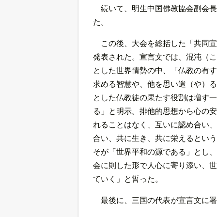
続いて、明生中国佛教協会副会長
た。
この後、大会を総括した「共同宣
発表された。宣言文では、混沌（こ
とした世界情勢の中、「仏教の有す
求める智慧や、他を思い遣（や）る
とした仏教徒の果たす役割は増す一
る」と明示。排他的思想から心の安
れることはなく、互いに認め合い、
合い、共に生き、共に栄えるという
そが「世界平和の源である」とし、
会に則した形で人心に寄り添い、世
ていく」と誓った。
最後に、三国の代表が宣言文に署