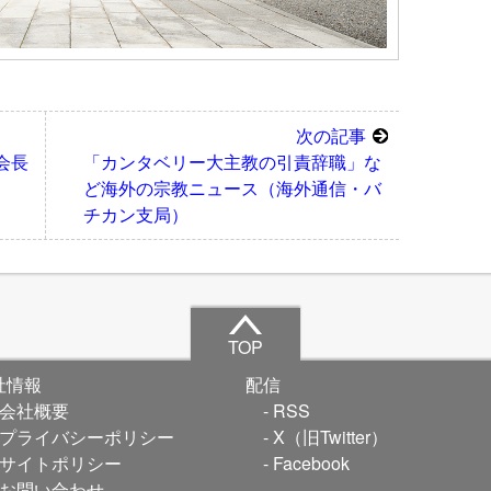
次の記事
会長
「カンタベリー大主教の引責辞職」な
ど海外の宗教ニュース（海外通信・バ
チカン支局）
TOP
社情報
配信
会社概要
RSS
プライバシーポリシー
X（旧Twitter）
サイトポリシー
Facebook
お問い合わせ