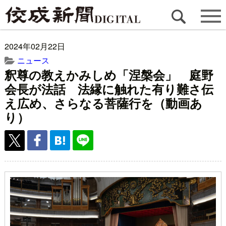
2024年02月22日
ニュース
釈尊の教えかみしめ「涅槃会」 庭野
会長が法話 法縁に触れた有り難さ伝
え広め、さらなる菩薩行を（動画あ
り）