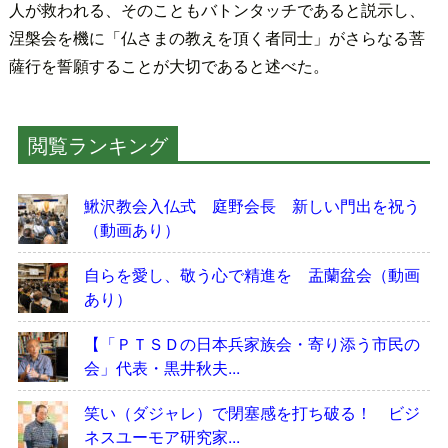
人が救われる、そのこともバトンタッチであると説示し、
涅槃会を機に「仏さまの教えを頂く者同士」がさらなる菩
薩行を誓願することが大切であると述べた。
閲覧ランキング
鰍沢教会入仏式 庭野会長 新しい門出を祝う
（動画あり）
自らを愛し、敬う心で精進を 盂蘭盆会（動画
あり）
【「ＰＴＳＤの日本兵家族会・寄り添う市民の
会」代表・黒井秋夫...
笑い（ダジャレ）で閉塞感を打ち破る！ ビジ
ネスユーモア研究家...