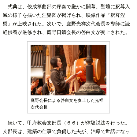
式典は、佼成箏曲部の序奏で厳かに開幕。聖壇に釈尊入
滅の様子を描いた涅槃図が掲げられ、映像作品『釈尊涅
槃』が上映された。次いで、庭野光祥次代会長を導師に読
経供養が厳修され、庭野日鑛会長の啓白文が奏上された。
庭野会長による啓白文を奏上した光祥
次代会長
続いて、甲府教会支部長（６６）が体験説法を行った。
支部長は、建築の仕事で負傷した夫が、治療で世話になっ