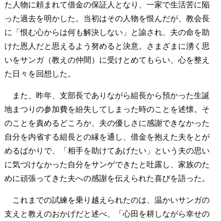
た人物に頼まれて借金の保証人となり、一家で生活苦に陥
った過去を明かした。当初はその人物を恨んだが、教会長
に「恨む心からは何も解決しない」と諭され、夫の命を助
けた恩人だと思えるよう努めると決意。さまざまに湧く思
いをサンガ（教えの仲間）に受けとめてもらい、心を整え
た日々を回想した。
また、昨年、支部長でありながら組長から預かった生誕
地まつりの参加費を紛失してしまった時のことを述懐。そ
のことを責めるどころか、夫の優しさに感謝できなかった
自分を内省する組長との縁を通し、借金を抱えた夫をとが
めるばかりで、「相手を助けてあげたい」という夫の思い
に気づけなかった自分をサンゲできたと吐露し、家族のた
めに頑張ってきた夫への感謝を伝えられた喜びを語った。
これまでの試練を乗り越えられたのは、温かいサンガの
支えと教えのおかげだと述べ、「心田を耕しながら幸せの