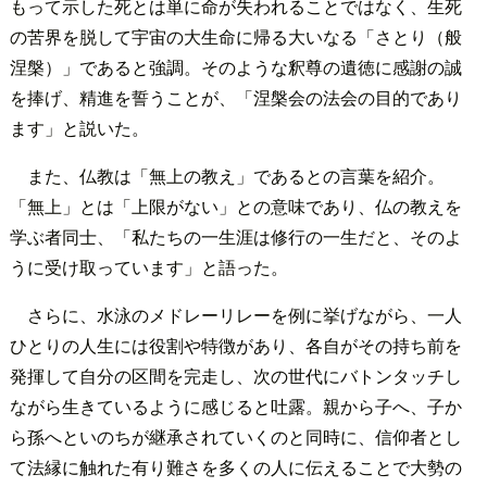
もって示した死とは単に命が失われることではなく、生死
の苦界を脱して宇宙の大生命に帰る大いなる「さとり（般
涅槃）」であると強調。そのような釈尊の遺徳に感謝の誠
を捧げ、精進を誓うことが、「涅槃会の法会の目的であり
ます」と説いた。
また、仏教は「無上の教え」であるとの言葉を紹介。
「無上」とは「上限がない」との意味であり、仏の教えを
学ぶ者同士、「私たちの一生涯は修行の一生だと、そのよ
うに受け取っています」と語った。
さらに、水泳のメドレーリレーを例に挙げながら、一人
ひとりの人生には役割や特徴があり、各自がその持ち前を
発揮して自分の区間を完走し、次の世代にバトンタッチし
ながら生きているように感じると吐露。親から子へ、子か
ら孫へといのちが継承されていくのと同時に、信仰者とし
て法縁に触れた有り難さを多くの人に伝えることで大勢の