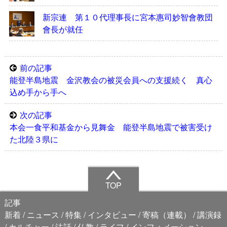
新宗連 第１０代理事長に宮本惠司妙智會教団
會長が就任
前の記事
能登半島地震 金沢教会の被災会員への支援続く 真心
込め手から手へ
次の記事
本会一食平和基金から見舞金 能登半島地震で被害受け
た北陸３県に
TOP
記事
新着
ニュース
特集
インタビュー
寄稿（連載）
講演録
カルチャー
法話
仏教
ライフ
インフォメーション