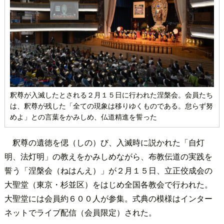
釈尊が入滅したとされる２月１５日に行われた涅槃会。会員たち
は、釈尊が残した「全ての現象は移りゆくものである。怠らず努
めよ」との言葉をかみしめ、仏道精進を誓った
釈尊の遺徳を偲（しの）び、入滅時に説かれた「自灯
明、法灯明」の教えをかみしめながら、布教伝道の実践を
誓う「涅槃会（ねはんえ）」が２月１５日、立正佼成会の
大聖堂（東京・杉並区）をはじめ全国各教会で行われた。
大聖堂には会員約６００人が参集。式典の模様はインター
ネットでライブ配信（会員限定）された。