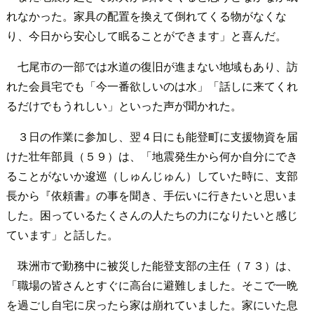
れなかった。家具の配置を換えて倒れてくる物がなくな
り、今日から安心して眠ることができます」と喜んだ。
七尾市の一部では水道の復旧が進まない地域もあり、訪
れた会員宅でも「今一番欲しいのは水」「話しに来てくれ
るだけでもうれしい」といった声が聞かれた。
３日の作業に参加し、翌４日にも能登町に支援物資を届
けた壮年部員（５９）は、「地震発生から何か自分にでき
ることがないか逡巡（しゅんじゅん）していた時に、支部
長から『依頼書』の事を聞き、手伝いに行きたいと思いま
した。困っているたくさんの人たちの力になりたいと感じ
ています」と話した。
珠洲市で勤務中に被災した能登支部の主任（７３）は、
「職場の皆さんとすぐに高台に避難しました。そこで一晩
を過ごし自宅に戻ったら家は崩れていました。家にいた息