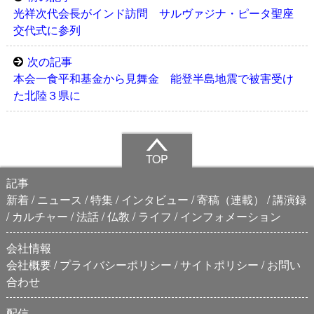
光祥次代会長がインド訪問 サルヴァジナ・ピータ聖座
交代式に参列
次の記事
本会一食平和基金から見舞金 能登半島地震で被害受け
た北陸３県に
TOP
記事
新着
ニュース
特集
インタビュー
寄稿（連載）
講演録
カルチャー
法話
仏教
ライフ
インフォメーション
会社情報
会社概要
プライバシーポリシー
サイトポリシー
お問い
合わせ
配信