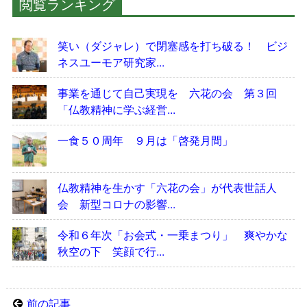
閲覧ランキング
笑い（ダジャレ）で閉塞感を打ち破る！ ビジ
ネスユーモア研究家...
事業を通じて自己実現を 六花の会 第３回
「仏教精神に学ぶ経営...
一食５０周年 ９月は「啓発月間」
仏教精神を生かす「六花の会」が代表世話人
会 新型コロナの影響...
令和６年次「お会式・一乗まつり」 爽やかな
秋空の下 笑顔で行...
前の記事