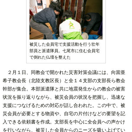
被災した会員宅で支援活動を行う壮年
部員と派遣隊員。七尾市に住む会員宅
で倒れた仏壇を整えた
２月１日、同教会で開かれた災害対策会議には、向當亜
希子教会長（北陸支教区長）と全１４支部の支部長ら教会
幹部が集合。本部派遣隊と共に地震発生からの教会の被害
状況を振り返りながら、被災会員の状況を把握し、迅速な
支援につなげるための対応が話し合われた。この中で、被
災会員が必要とする物資や、自宅の片付けなどの要望を記
入できる依頼書を作成。支部長を中心に全会員への声かけ
を行いながら、被災した会員からのニーズを吸い上げてい