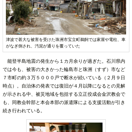
津波で甚大な被害を受けた珠洲市宝立町鵜飼では家屋や電柱、車
がなぎ倒され、汚泥が通りを覆っていた
能登半島地震の発生から１カ月余りが過ぎた。石川県内
では今も、被害の大きかった輪島市と珠洲（すず）市など
７市町の約３万５０００戸で断水が続いている（２月９日
時点）。自治体の発表では復旧が４月以降になるとの見解
が示される中、被災地域を包括する立正佼成会金沢教会で
も、同教会幹部と本会本部の派遣隊による支援活動が引き
続き行われている。