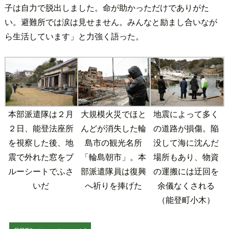
子は自力で脱出しました。命が助かっただけでありがた
い。避難所では涙は見せません。みんなと励まし合いなが
ら生活しています」と力強く語った。
本部派遣隊は２月
大規模火災でほと
地震によって多く
２日、能登法座所
んどが消失した輪
の道路が損傷。陥
を視察した後、地
島市の観光名所
没して海に沈んだ
震で外れた窓をブ
「輪島朝市」。本
場所もあり、物資
ルーシートでふさ
部派遣隊員は復興
の運搬には迂回を
いだ
へ祈りを捧げた
余儀なくされる
（能登町小木）