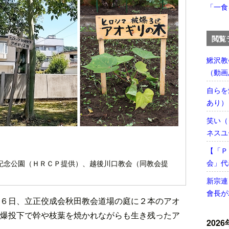
「一食
閲覧
鰍沢教
（動画
自らを
あり）
笑い（
ネスユ
【「Ｐ
会」代
記念公園（ＨＲＣＰ提供）、越後川口教会（同教会提
新宗連
會長が
６日、立正佼成会秋田教会道場の庭に２本のアオ
爆投下で幹や枝葉を焼かれながらも生き残ったア
2026