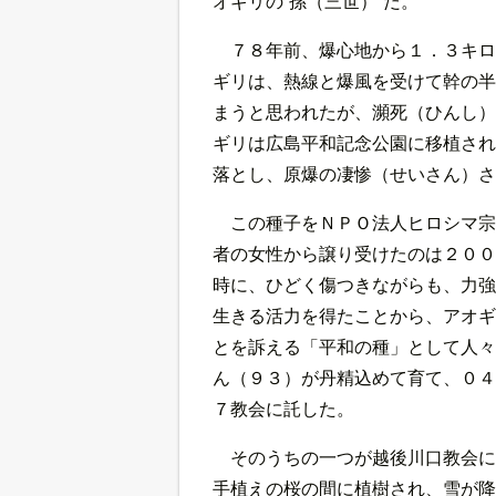
オギリの“孫（三世）”だ。
７８年前、爆心地から１．３キロ
ギリは、熱線と爆風を受けて幹の半
まうと思われたが、瀕死（ひんし）
ギリは広島平和記念公園に移植され
落とし、原爆の凄惨（せいさん）さ
この種子をＮＰＯ法人ヒロシマ宗
者の女性から譲り受けたのは２００
時に、ひどく傷つきながらも、力強
生きる活力を得たことから、アオギ
とを訴える「平和の種」として人々
ん（９３）が丹精込めて育て、０４
７教会に託した。
そのうちの一つが越後川口教会に
手植えの桜の間に植樹され、雪が降