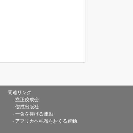
関連リンク
立正佼成会
佼成出版社
一食を捧げる運動
アフリカへ毛布をおくる運動