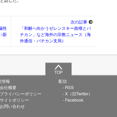
と話した。
次の記事
犠牲
「和解へ向かうゼレンスキー政権とバ
い新
チカン」など海外の宗教ニュース（海
外通信・バチカン支局）
TOP
社情報
配信
会社概要
RSS
プライバシーポリシー
X（旧Twitter）
サイトポリシー
Facebook
お問い合わせ