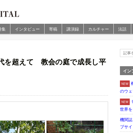
特集
インタビュー
寄稿
講演録
カルチャー
法話
代を超えて 教会の庭で成長し平
イン
NEW
のウェ
NEW
世界を
機関誌
ブサイ