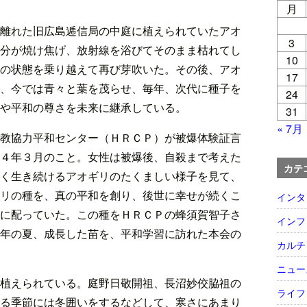
月
離れた旧広島逓信局の中庭に植えられていたアオ
3
分が焼け焦げ、放射線を浴びてそのまま枯れてし
10
の状態を乗り越えて再び芽吹いた。その後、アオ
17
、今では青々と葉を茂らせ、毎年、次代に種子を
24
や平和の尊さを未来に継承している。
31
« 7月
教協力平和センター（ＨＲＣＰ）が被爆体験証言
４年３月のこと。女性は被爆後、自殺まで考えた
カテ
く生き続けるアオギリのたくましい様子を見て、
リの種を、真の平和を創り、後世に幸せが続くこ
インタ
に配っていた。この種をＨＲＣＰの蜂須賀智子さ
インフ
年の夏、成長した苗を、平和学習に訪れた本会の
カルチ
ニュー
植えられている。庭野日敬開祖、長沼妙佼脇祖の
ライフ
る季節には冬囲いをするなどして、寒さにあまり