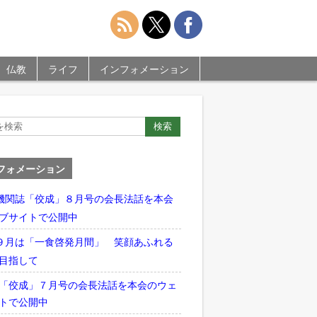
仏教
ライフ
インフォメーション
フォメーション
機関誌「佼成」８月号の会長法話を本会
ブサイトで公開中
９月は「一食啓発月間」 笑顔あふれる
目指して
「佼成」７月号の会長法話を本会のウェ
トで公開中