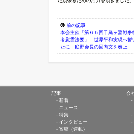
だ頑張るための活力を頂きました」
前の記事
本会主催「第６５回千鳥ヶ淵戦争
者慰霊法要」 世界平和実現へ誓
たに 庭野会長の回向文を奏上
記事
会
新着
ニュース
特集
インタビュー
寄稿（連載）