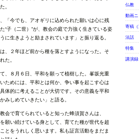
仏教
た。
動画ニ
、「今でも、アオギリに込められた願いは心に残
寄稿（
た“子（二世）”が、教会の庭で力強く生きている姿
法話
うに生きようと励まされています」と振り返る。
特集
は、２年ほど前から種を落とすようになった。そ
講演録
れた。
て、８月６日、平和を願って植樹した。峯坂光重
いためには、平和とは何か、争い事を起こす心は
具体的に考えることが大切です。その意義を平和
かみしめていきたい」と語る。
教会で育てられていると知った蜂須賀さんは、
を願い続けている身として、育てた種が世代を超
ことをうれしく思います。私も証言活動をまだま