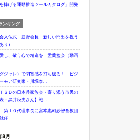
を捧げる運動推進ツールカタログ」開発
ランキング
会入仏式 庭野会長 新しい門出を祝う
あり）
愛し、敬う心で精進を 盂蘭盆会（動画
ダジャレ）で閉塞感を打ち破る！ ビジ
ーモア研究家・川堀泰...
ＴＳＤの日本兵家族会・寄り添う市民の
表・黒井秋夫さん】戦...
 第１０代理事長に宮本惠司妙智會教団
就任
年8月