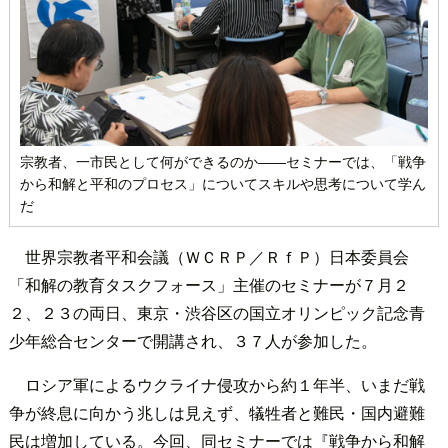
宗教者、一市民として何ができるのか――セミナーでは、「戦争
から和解と平和のプロセス」についてスキルや思考について学ん
だ
世界宗教者平和会議（ＷＣＲＰ／ＲｆＰ）日本委員会
「和解の教育タスクフォース」主催のセミナーが７月２
２、２３の両日、東京・渋谷区の国立オリンピック記念青
少年総合センターで開講され、３７人が参加した。
ロシア軍によるウクライナ侵攻から約１年半、いまだ戦
争が終息に向かう兆しは見えず、犠牲者と難民・国内避難
民は増加している。今回、同セミナーでは『戦争から和解