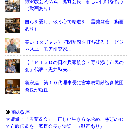
鰍沢教会入仏式 庭野会長 新しい門出を祝う
（動画あり）
自らを愛し、敬う心で精進を 盂蘭盆会（動画
あり）
笑い（ダジャレ）で閉塞感を打ち破る！ ビジ
ネスユーモア研究家...
【「ＰＴＳＤの日本兵家族会・寄り添う市民の
会」代表・黒井秋夫...
新宗連 第１０代理事長に宮本惠司妙智會教団
會長が就任
前の記事
大聖堂で「盂蘭盆会」 正しい生き方を求め、慈悲の心
で布教伝道を 庭野会長が法話 （動画あり）