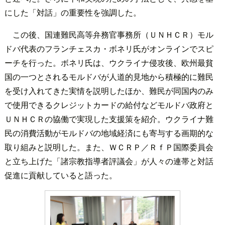
にした「対話」の重要性を強調した。
この後、国連難民高等弁務官事務所（ＵＮＨＣＲ）モル
ドバ代表のフランチェスカ・ボネリ氏がオンラインでスピ
ーチを行った。ボネリ氏は、ウクライナ侵攻後、欧州最貧
国の一つとされるモルドバが人道的見地から積極的に難民
を受け入れてきた実情を説明したほか、難民が同国内のみ
で使用できるクレジットカードの給付などモルドバ政府と
ＵＮＨＣＲの協働で実現した支援策を紹介。ウクライナ難
民の消費活動がモルドバの地域経済にも寄与する画期的な
取り組みと説明した。また、ＷＣＲＰ／ＲｆＰ国際委員会
と立ち上げた「諸宗教指導者評議会」が人々の連帯と対話
促進に貢献していると語った。