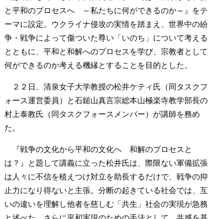
と平和のプロセスへ ～私たちに何ができるのか～』をテ
ーマに設定。ウクライナ侵攻の実情を踏まえ、世界中の紛
争・戦争によって傷ついた尊い「いのち」について考える
とともに、平和と和解へのプロセスを学び、宗教者として
何ができるのか考える機縁とすることを目的とした。
２２日、清泉女子大学教授の松井ケティ氏（同タスクフ
ォース運営委員）と石鎚山真言宗総本山極楽寺教学部長の
村上泰教氏（同タスクフォースメンバー）が講師を務め
た。
『戦争の文化から平和の文化へ 和解のプロセスと
は？』と題して講義に立った松井氏は、際限ない軍備拡張
は人々に不信を植えつけ対立を助長するだけで、戦争の抑
止力になり得ないと主張。分断の起きている社会では、互
いの違いを理解し他者を慈しむ「共生」社会の実現が急務
と述べた。さらに平和実現のための手法として、共感を基