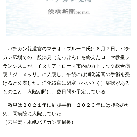
バチカン報道官のマテオ・ブルーニ氏は６月７日、バチ
カン広場での一般謁見（えっけん）を終えたローマ教皇フ
ランシスコが、イタリア・ローマ市内のカトリック総合病
院「ジェメッリ」に入院し、午後には消化器官の手術を受
けると公表した。消化器官に閉塞（へいそく）症状がある
とのこと。入院期間は、数日間を予定している。
教皇は２０２１年に結腸手術、２０２３年には肺炎のた
め、同病院に入院していた。
（宮平宏・本紙バチカン支局長）