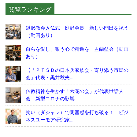
閲覧ランキング
鰍沢教会入仏式 庭野会長 新しい門出を祝う
（動画あり）
自らを愛し、敬う心で精進を 盂蘭盆会（動画
あり）
【「ＰＴＳＤの日本兵家族会・寄り添う市民の
会」代表・黒井秋夫...
仏教精神を生かす「六花の会」が代表世話人
会 新型コロナの影響...
笑い（ダジャレ）で閉塞感を打ち破る！ ビジ
ネスユーモア研究家...