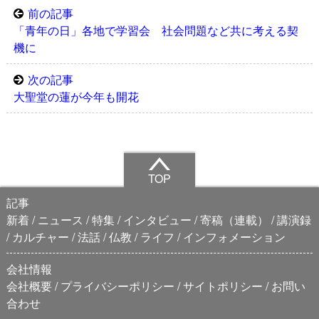
前の記事
「青年の日」各地で学習会 社会問題など共に考える契
機に
次の記事
大聖堂の蓮が今年も開花
TOP
記事
新着
ニュース
特集
インタビュー
寄稿（連載）
講演録
カルチャー
法話
仏教
ライフ
インフォメーション
会社情報
会社概要
プライバシーポリシー
サイトポリシー
お問い
合わせ