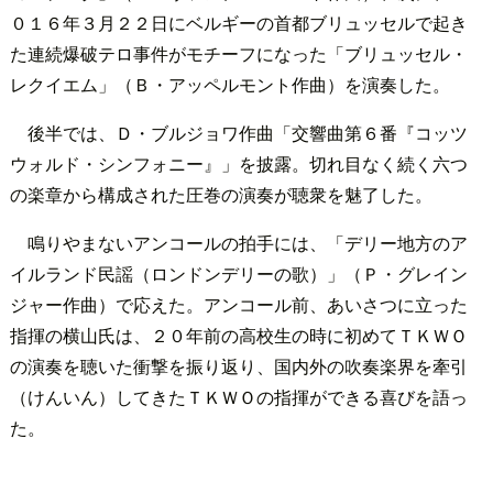
０１６年３月２２日にベルギーの首都ブリュッセルで起き
た連続爆破テロ事件がモチーフになった「ブリュッセル・
レクイエム」（Ｂ・アッペルモント作曲）を演奏した。
後半では、Ｄ・ブルジョワ作曲「交響曲第６番『コッツ
ウォルド・シンフォニー』」を披露。切れ目なく続く六つ
の楽章から構成された圧巻の演奏が聴衆を魅了した。
鳴りやまないアンコールの拍手には、「デリー地方のア
イルランド民謡（ロンドンデリーの歌）」（Ｐ・グレイン
ジャー作曲）で応えた。アンコール前、あいさつに立った
指揮の横山氏は、２０年前の高校生の時に初めてＴＫＷＯ
の演奏を聴いた衝撃を振り返り、国内外の吹奏楽界を牽引
（けんいん）してきたＴＫＷＯの指揮ができる喜びを語っ
た。