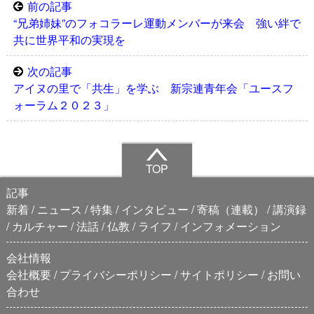
前の記事
“兄弟姉妹”のフォコラーレ運動メンバーが来会 強い絆で
共に世界平和の実現を
次の記事
アイヌの里で「共生」を学ぶ 新宗連青年会「ユースフ
ォーラム２０２３」
TOP
記事
新着
ニュース
特集
インタビュー
寄稿（連載）
講演録
カルチャー
法話
仏教
ライフ
インフォメーション
会社情報
会社概要
プライバシーポリシー
サイトポリシー
お問い
合わせ