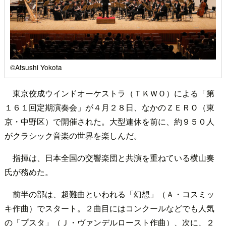
©Atsushi Yokota
東京佼成ウインドオーケストラ（ＴＫＷＯ）による「第
１６１回定期演奏会」が４月２８日、なかのＺＥＲＯ（東
京・中野区）で開催された。大型連休を前に、約９５０人
がクラシック音楽の世界を楽しんだ。
指揮は、日本全国の交響楽団と共演を重ねている横山奏
氏が務めた。
前半の部は、超難曲といわれる「幻想」（Ａ・コスミッ
キ作曲）でスタート。２曲目にはコンクールなどでも人気
の「プスタ」（Ｊ・ヴァンデルロースト作曲）、次に、２