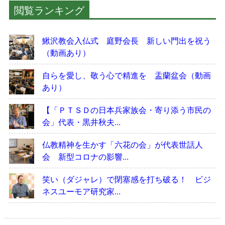
閲覧ランキング
鰍沢教会入仏式 庭野会長 新しい門出を祝う
（動画あり）
自らを愛し、敬う心で精進を 盂蘭盆会（動画
あり）
【「ＰＴＳＤの日本兵家族会・寄り添う市民の
会」代表・黒井秋夫...
仏教精神を生かす「六花の会」が代表世話人
会 新型コロナの影響...
笑い（ダジャレ）で閉塞感を打ち破る！ ビジ
ネスユーモア研究家...