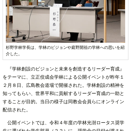
杉野学林学長は、学林のビジョンや庭野開祖の学林への思いを紹
介した。
『学林創設のビジョンと未来を創造するリーダー育成』
をテーマに、立正佼成会学林による公開イベントが昨年１
２月８日、広島教会道場で開催された。学林創設の精神を
知ってもらい、世界平和に貢献するリーダー育成の一助と
することが目的。当日の様子は同教会会員らにオンライン
配信された。
公開イベントでは、令和４年度の学林光澍ロータス奨学
生に選ばれた学生部員（２２）に、奨学金の目録が渡され