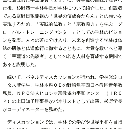
た後、杉野恭一学林学長が学林について紹介した。創設者
である庭野日敬開祖の「世界の佼成会たらん」との願いを
実現するため、「実践的仏教」と「宗教協力」を学ぶ「グ
ローバル・トレーニングセンター」としての学林のビジョ
ンを発表。人々の苦に分け入り、未来を創造する学林は仏
法の研修と仏道修行に徹するとともに、大衆を救いへと導
く「菩薩道の先駆者」としての若き人材を育成する機関で
あると説明した。
続いて、パネルディスカッションが行われ、学林光澍ロ
ータス奨学生、学林本科ＯＢの野崎隼平西日本教区青年教
務員、ＮＰＯ法人ヒロシマ宗教協力平和センター（ＨＲＣ
Ｐ）の上田知子理事長がパネリストとして出演。杉野学長
がコーディネーターを務めた。
ディスカッションでは、学林での学びや世界平和を目指