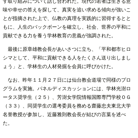
す取り組みについて話し合われた。現代の若者は生きる意
味や幸せの答えを探して、真実を追い求める傾向が強いこ
とが指摘された上で、仏教の真理を実践的に習得するとと
もに、人生のバックボーンを確立し、社会、世界の平和に
貢献できる力を養う学林教育の意義が強調された。
最後に原章雄教会長があいさつに立ち、「平和都市ヒロ
シマとして、平和に貢献できる人をたくさん送り出しまし
ょう」と、学林生の人材発掘を会員に呼びかけた。
なお、昨年１１月２７日には仙台教会道場で同様のプロ
グラムを実施。パネルディスカッションには、学林光澍ロ
ータス奨学生（２５）、芳澍女学院情報国際専門学校ＯＧ
（３３）、同奨学生の選考委員を務める齋藤忠夫東北大学
名誉教授が参加し、近藤雅則教会長が結びの言葉を述べ
た。