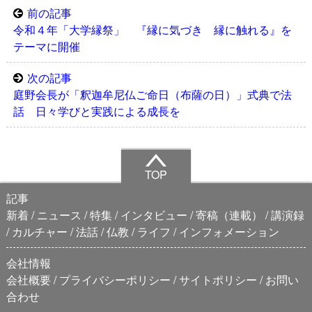
前の記事
令和４年「大学縁祭」 『縁に気づき 縁に触れる』を
テーマに開催
次の記事
庭野会長が「釈迦牟尼仏ご命日（布薩の日）」式典で法
話 日々学びと実践による成長を
TOP
記事
新着
ニュース
特集
インタビュー
寄稿（連載）
講演録
カルチャー
法話
仏教
ライフ
インフォメーション
会社情報
会社概要
プライバシーポリシー
サイトポリシー
お問い
合わせ