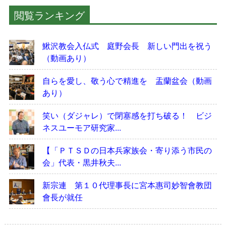
閲覧ランキング
鰍沢教会入仏式 庭野会長 新しい門出を祝う
（動画あり）
自らを愛し、敬う心で精進を 盂蘭盆会（動画
あり）
笑い（ダジャレ）で閉塞感を打ち破る！ ビジ
ネスユーモア研究家...
【「ＰＴＳＤの日本兵家族会・寄り添う市民の
会」代表・黒井秋夫...
新宗連 第１０代理事長に宮本惠司妙智會教団
會長が就任