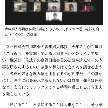
青年婦人部員は会長法話をかみしめ、それぞれの思いを語り合っ
た（「Zoom」の画面）
立正佼成会市川教会の青年婦人部は、今年２月から毎月
「こう茶会」を実施している。部員らがオンラインで集
い、機関誌「佼成」の庭野日鑛会長の法話を読んでその内
容を研さんするもの。緊張を和らげて心の内を話せるよう
に、各自が好きな飲み物を用意するのが約束だ。このほか
にも、画面に顔を表示するかしないかは自由、発言は任意
など、安心してリラックスできる時間を過ごせるよう工夫
を凝らしている。
「感じること、言葉にすることは大事なこと」。そう語