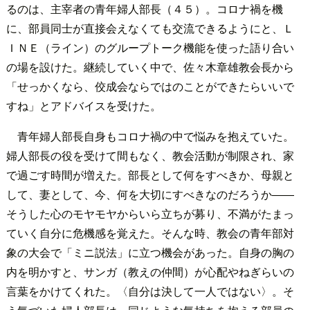
るのは、主宰者の青年婦人部長（４５）。コロナ禍を機
に、部員同士が直接会えなくても交流できるようにと、Ｌ
ＩＮＥ（ライン）のグループトーク機能を使った語り合い
の場を設けた。継続していく中で、佐々木章雄教会長から
「せっかくなら、佼成会ならではのことができたらいいで
すね」とアドバイスを受けた。
青年婦人部長自身もコロナ禍の中で悩みを抱えていた。
婦人部長の役を受けて間もなく、教会活動が制限され、家
で過ごす時間が増えた。部長として何をすべきか、母親と
して、妻として、今、何を大切にすべきなのだろうか――
そうした心のモヤモヤからいら立ちが募り、不満がたまっ
ていく自分に危機感を覚えた。そんな時、教会の青年部対
象の大会で「ミニ説法」に立つ機会があった。自身の胸の
内を明かすと、サンガ（教えの仲間）が心配やねぎらいの
言葉をかけてくれた。〈自分は決して一人ではない〉。そ