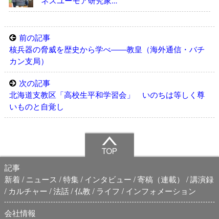
ネスユーモア研究家...
前の記事
核兵器の脅威を歴史から学べ――教皇（海外通信・バチ
カン支局）
次の記事
北海道支教区「高校生平和学習会」 いのちは等しく尊
いものと自覚し
TOP
記事
新着
ニュース
特集
インタビュー
寄稿（連載）
講演録
カルチャー
法話
仏教
ライフ
インフォメーション
会社情報