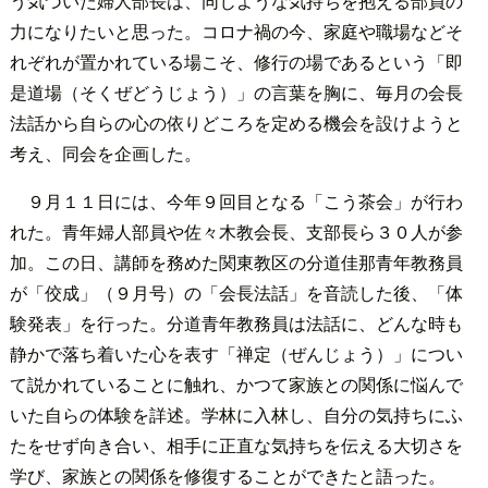
う気づいた婦人部長は、同じような気持ちを抱える部員の
力になりたいと思った。コロナ禍の今、家庭や職場などそ
れぞれが置かれている場こそ、修行の場であるという「即
是道場（そくぜどうじょう）」の言葉を胸に、毎月の会長
法話から自らの心の依りどころを定める機会を設けようと
考え、同会を企画した。
９月１１日には、今年９回目となる「こう茶会」が行わ
れた。青年婦人部員や佐々木教会長、支部長ら３０人が参
加。この日、講師を務めた関東教区の分道佳那青年教務員
が「佼成」（９月号）の「会長法話」を音読した後、「体
験発表」を行った。分道青年教務員は法話に、どんな時も
静かで落ち着いた心を表す「禅定（ぜんじょう）」につい
て説かれていることに触れ、かつて家族との関係に悩んで
いた自らの体験を詳述。学林に入林し、自分の気持ちにふ
たをせず向き合い、相手に正直な気持ちを伝える大切さを
学び、家族との関係を修復することができたと語った。