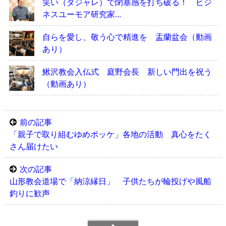
笑い（ダジャレ）で閉塞感を打ち破る！ ビジ
ネスユーモア研究家...
自らを愛し、敬う心で精進を 盂蘭盆会（動画
あり）
鰍沢教会入仏式 庭野会長 新しい門出を祝う
（動画あり）
前の記事
「親子で取り組むゆめポッケ」各地の活動 真心をたく
さん届けたい
次の記事
山形教会道場で「納涼縁日」 子供たちが輪投げや風船
釣りに歓声