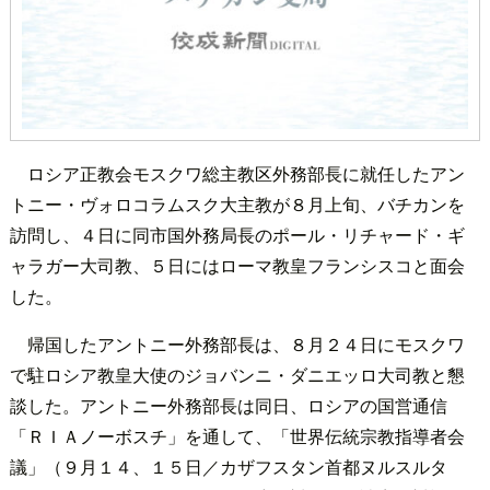
ロシア正教会モスクワ総主教区外務部長に就任したアン
トニー・ヴォロコラムスク大主教が８月上旬、バチカンを
訪問し、４日に同市国外務局長のポール・リチャード・ギ
ャラガー大司教、５日にはローマ教皇フランシスコと面会
した。
帰国したアントニー外務部長は、８月２４日にモスクワ
で駐ロシア教皇大使のジョバンニ・ダニエッロ大司教と懇
談した。アントニー外務部長は同日、ロシアの国営通信
「ＲＩＡノーボスチ」を通して、「世界伝統宗教指導者会
議」（９月１４、１５日／カザフスタン首都ヌルスルタ