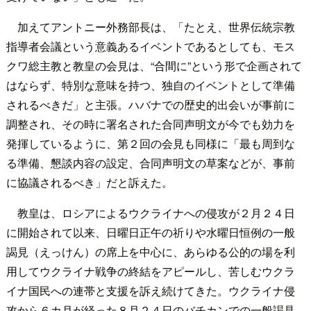
加えてアントニー外務部長は、「たとえ、世界伝統宗教
指導者会議という意義あるイベントであるとしても、モス
クワ総主教と教皇の会見は、“合間に”という形で企画されて
はならず、特別な意味を持つ、独自のイベントとして準備
されるべきだ」と主張。ハバナでの歴史的出会いが事前に
調整され、その時に署名された合同声明文が今でも効力を
発揮しているように、第２回の会見も同様に「最も周到な
る準備、懇談内容の設定、合同声明文の草案などが、事前
に協議されるべき」だと訴えた。
教皇は、ロシアによるウクライナへの侵攻が２月２４日
に開始されて以来、日曜日正午の祈りや水曜日恒例の一般
謁見（えっけん）の席上を中心に、あらゆる公的の場を利
用してウクライナ戦争の終結をアピールし、苦しむウクラ
イナ国民への連帯と支援を訴え続けてきた。ウクライナ侵
攻から６カ月が経った８月２４日のバチカンでの一般謁見