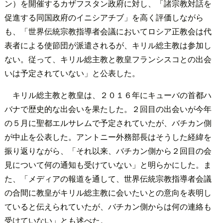
ン）を開催するカザフスタン政府に対し、「諸宗教対話を
促進する同国政府のイニシアチブ」を高く評価しながら
も、「世界伝統宗教指導者会議においてロシア正教会は代
表者による使節団が派遣されるが、キリル総主教は参加し
ない。従って、キリル総主教と教皇フランシスコとの出会
いは予定されていない」と公表した。
キリル総主教と教皇は、２０１６年にキューバの首都ハ
バナで歴史的な出会いを果たした。２回目の出会いが今年
の５月に聖都エルサレムで予定されていたが、バチカン側
が中止を公表した。アントニー外務部長はそうした経緯を
振り返りながら、「それ以来、バチカン側から２回目の会
見について何の通知も受けていない」と明らかにした。ま
た、「メディアの報道を通して、世界伝統宗教指導者会議
の合間に教皇がキリル総主教に会いたいとの意向を表明し
ていると伝えられていたが、バチカン側からは何の連絡も
受けていない」とも述べた。