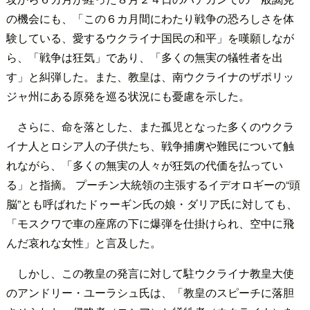
の機会にも、「この６カ月間にわたり戦争の恐ろしさを体
験している、愛するウクライナ国民の和平」を嘆願しなが
ら、「戦争は狂気」であり、「多くの無実の犠牲者を出
す」と糾弾した。また、教皇は、南ウクライナのザポリッ
ジャ州にある原発を巡る状況にも憂慮を示した。
さらに、命を落とした、また孤児となった多くのウクラ
イナ人とロシア人の子供たち、戦争捕虜や難民について触
れながら、「多くの無実の人々が狂気の代価を払ってい
る」と指摘。 プーチン大統領の主張するイデオロギーの“頭
脳”とも呼ばれたドゥーギン氏の娘・ダリア氏に対しても、
「モスクワで車の座席の下に爆弾を仕掛けられ、空中に飛
んだ哀れな女性」と言及した。
しかし、この教皇の発言に対して駐ウクライナ教皇大使
のアンドリー・ユーラシュ氏は、「教皇のスピーチに落胆