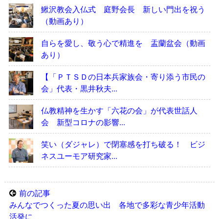
鰍沢教会入仏式 庭野会長 新しい門出を祝う
（動画あり）
自らを愛し、敬う心で精進を 盂蘭盆会（動画
あり）
【「ＰＴＳＤの日本兵家族会・寄り添う市民の
会」代表・黒井秋夫...
仏教精神を生かす「六花の会」が代表世話人
会 新型コロナの影響...
笑い（ダジャレ）で閉塞感を打ち破る！ ビジ
ネスユーモア研究家...
前の記事
みんなでつくった夏の思い出 各地で多彩な青少年活動
活発に