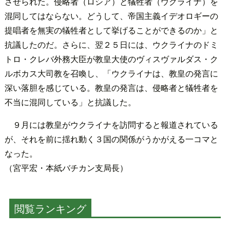
させられた。侵略者（ロシア）と犠牲者（ウクライナ）を
混同してはならない。どうして、帝国主義イデオロギーの
提唱者を無実の犠牲者として挙げることができるのか」と
抗議したのだ。さらに、翌２５日には、ウクライナのドミ
トロ・クレバ外務大臣が教皇大使のヴィスヴァルダス・ク
ルボカス大司教を召喚し、「ウクライナは、教皇の発言に
深い落胆を感じている。教皇の発言は、侵略者と犠牲者を
不当に混同している」と抗議した。
９月には教皇がウクライナを訪問すると報道されている
が、それを前に揺れ動く３国の関係がうかがえる一コマと
なった。
（宮平宏・本紙バチカン支局長）
閲覧ランキング