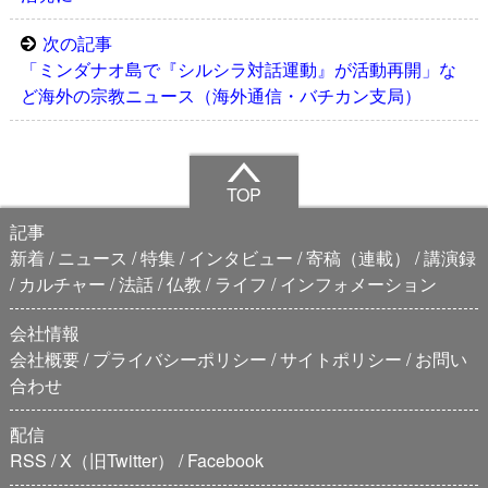
次の記事
「ミンダナオ島で『シルシラ対話運動』が活動再開」な
ど海外の宗教ニュース（海外通信・バチカン支局）
TOP
記事
新着
ニュース
特集
インタビュー
寄稿（連載）
講演録
カルチャー
法話
仏教
ライフ
インフォメーション
会社情報
会社概要
プライバシーポリシー
サイトポリシー
お問い
合わせ
配信
RSS
X（旧Twitter）
Facebook