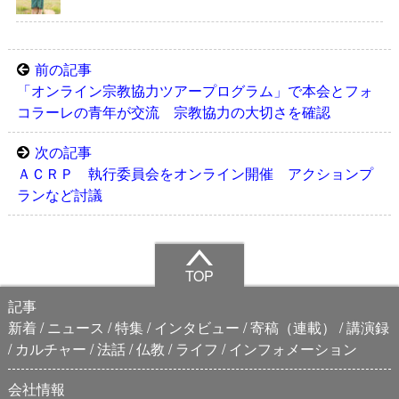
前の記事
「オンライン宗教協力ツアープログラム」で本会とフォ
コラーレの青年が交流 宗教協力の大切さを確認
次の記事
ＡＣＲＰ 執行委員会をオンライン開催 アクションプ
ランなど討議
TOP
記事
新着
ニュース
特集
インタビュー
寄稿（連載）
講演録
カルチャー
法話
仏教
ライフ
インフォメーション
会社情報