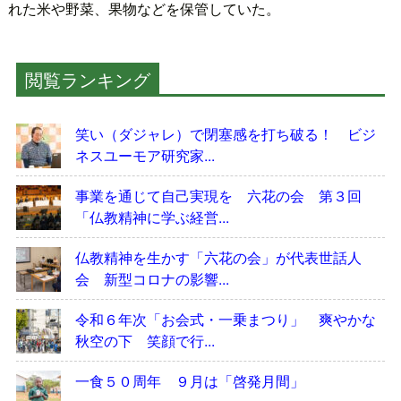
れた米や野菜、果物などを保管していた。
閲覧ランキング
笑い（ダジャレ）で閉塞感を打ち破る！ ビジ
ネスユーモア研究家...
事業を通じて自己実現を 六花の会 第３回
「仏教精神に学ぶ経営...
仏教精神を生かす「六花の会」が代表世話人
会 新型コロナの影響...
令和６年次「お会式・一乗まつり」 爽やかな
秋空の下 笑顔で行...
一食５０周年 ９月は「啓発月間」