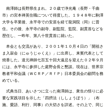
南澤師は長野県生まれ。２０歳で浄光庵（長野・千曲
市）の宮本禅英住職について得度した。１９４８年に駒澤
大学を卒業後、永平寺での安居を経て龍洞院（同）に晋
住。その後、永平寺の副寺、副監院、監院、副貫首などを
歴任し、一昨年、第八十世貫首に就いた。
本会とも交流があり、２００１年１０月４日の「開祖さ
ま入寂会（にゅうじゃくえ）」に出席し、来賓代表として
焼香した。道元禅師七百五十回大遠忌を迎えた０２年９月
には、永平寺に参拝した庭野会長と懇談。現在は、世界宗
教者平和会議（ＷＣＲＰ／ＲｆＰ）日本委員会の顧問を務
めている。
式典当日、あいさつに立った南澤師は、衆生の悟りに必
要な実践項目を示した「四摂法（ししょうぼう）」（布
施、愛語、利行、同事）の大切さを詳述。その上で、同じ