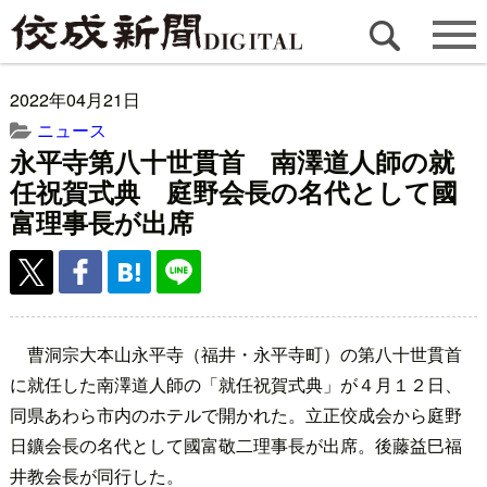
2022年04月21日
ニュース
永平寺第八十世貫首 南澤道人師の就
任祝賀式典 庭野会長の名代として國
富理事長が出席
曹洞宗大本山永平寺（福井・永平寺町）の第八十世貫首
に就任した南澤道人師の「就任祝賀式典」が４月１２日、
同県あわら市内のホテルで開かれた。立正佼成会から庭野
日鑛会長の名代として國富敬二理事長が出席。後藤益巳福
井教会長が同行した。