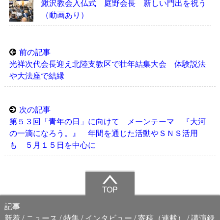
鰍沢教会入仏式 庭野会長 新しい門出を祝う
（動画あり）
前の記事
光祥次代会長迎え北陸支教区で壮年結集大会 体験説法
や大法座で結縁
次の記事
第５３回「青年の日」に向けて メーンテーマ 『大河
の一滴になろう。』 年間を通じた活動やＳＮＳ活用
も ５月１５日を中心に
TOP
記事
新着
ニュース
特集
インタビュー
寄稿（連載）
講演録