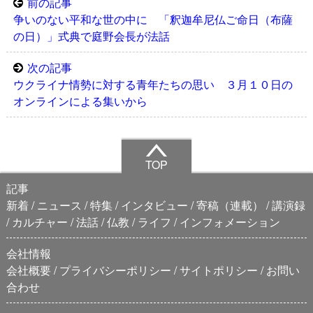
前の記事
争いのない平和な世の中に 「釈迦牟尼仏ご命日（布薩
の日）」式典で庭野会長が法話
次の記事
ウクライナ情勢に対する青年たちの思い ３月１０日の
オンラインによる集いから
TOP
記事
新着
ニュース
特集
インタビュー
寄稿（連載）
講演録
カルチャー
法話
仏教
ライフ
インフォメーション
会社情報
会社概要
プライバシーポリシー
サイトポリシー
お問い
合わせ