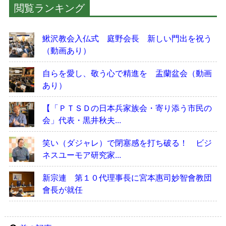
閲覧ランキング
鰍沢教会入仏式 庭野会長 新しい門出を祝う
（動画あり）
自らを愛し、敬う心で精進を 盂蘭盆会（動画
あり）
【「ＰＴＳＤの日本兵家族会・寄り添う市民の
会」代表・黒井秋夫...
笑い（ダジャレ）で閉塞感を打ち破る！ ビジ
ネスユーモア研究家...
新宗連 第１０代理事長に宮本惠司妙智會教団
會長が就任