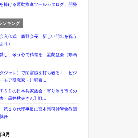
を捧げる運動推進ツールカタログ」開発
ランキング
会入仏式 庭野会長 新しい門出を祝う
あり）
愛し、敬う心で精進を 盂蘭盆会（動画
ダジャレ）で閉塞感を打ち破る！ ビジ
ーモア研究家・川堀泰...
ＴＳＤの日本兵家族会・寄り添う市民の
表・黒井秋夫さん】戦...
 第１０代理事長に宮本惠司妙智會教団
就任
年8月