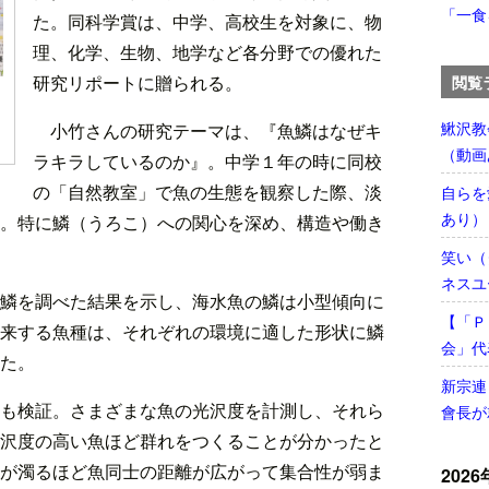
「一食
た。同科学賞は、中学、高校生を対象に、物
理、化学、生物、地学など各分野での優れた
研究リポートに贈られる。
閲覧
鰍沢教
小竹さんの研究テーマは、『魚鱗はなぜキ
（動画
ラキラしているのか』。中学１年の時に同校
の「自然教室」で魚の生態を観察した際、淡
自らを
あり）
。特に鱗（うろこ）への関心を深め、構造や働き
笑い（
ネスユ
鱗を調べた結果を示し、海水魚の鱗は小型傾向に
【「Ｐ
来する魚種は、それぞれの環境に適した形状に鱗
会」代
た。
新宗連
も検証。さまざまな魚の光沢度を計測し、それら
會長が
沢度の高い魚ほど群れをつくることが分かったと
が濁るほど魚同士の距離が広がって集合性が弱ま
2026