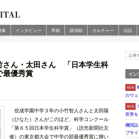
特集
インタビュー
寄稿
講演録
カルチャー
法話
竹さん・太田さん 「日本学生科
で最優秀賞
イン
NEW
のウェ
NEW
佼成学園中学３年の小竹智人さんと太田陽
世界を
（ひなた）さんがこのほど、科学コンクール
機関誌
「第６５回日本学生科学賞」（読売新聞社主
ブサイ
催）の東京都大会で中学の部最優秀賞に輝い