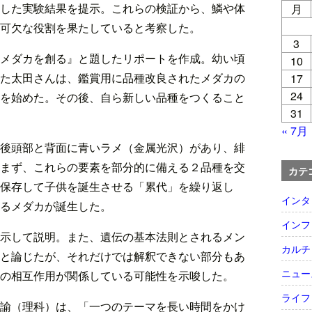
した実験結果を提示。これらの検証から、鱗や体
月
可欠な役割を果たしていると考察した。
3
メダカを創る』と題したリポートを作成。幼い頃
10
た太田さんは、鑑賞用に品種改良されたメダカの
17
24
を始めた。その後、自ら新しい品種をつくること
31
« 7月
後頭部と背面に青いラメ（金属光沢）があり、緋
まず、これらの要素を部分的に備える２品種を交
カテ
保存して子供を誕生させる「累代」を繰り返し
インタ
るメダカが誕生した。
インフ
示して説明。また、遺伝の基本法則とされるメン
カルチ
と論じたが、それだけでは解釈できない部分もあ
ニュー
の相互作用が関係している可能性を示唆した。
ライフ
諭（理科）は、「一つのテーマを長い時間をかけ