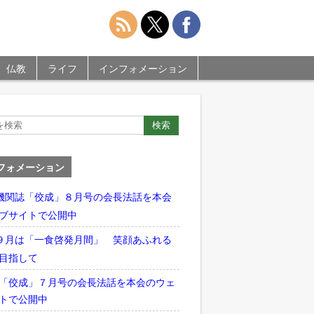
仏教
ライフ
インフォメーション
フォメーション
機関誌「佼成」８月号の会長法話を本会
ブサイトで公開中
９月は「一食啓発月間」 笑顔あふれる
目指して
「佼成」７月号の会長法話を本会のウェ
トで公開中