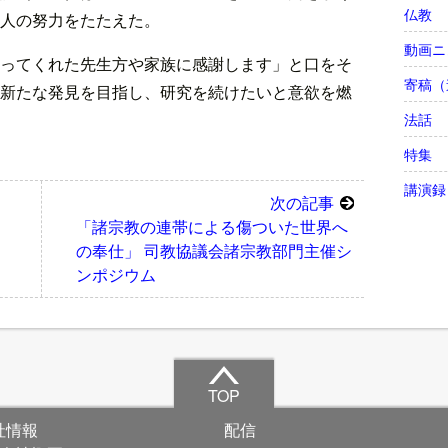
仏教
人の努力をたたえた。
動画ニ
ってくれた先生方や家族に感謝します」と口をそ
寄稿（
新たな発見を目指し、研究を続けたいと意欲を燃
法話
特集
講演録
次の記事
「諸宗教の連帯による傷ついた世界へ
の奉仕」 司教協議会諸宗教部門主催シ
ンポジウム
TOP
社情報
配信