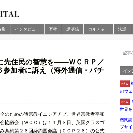
特集
インタビュー
寄稿
講演録
カルチャー
法話
に先住民の智慧を――ＷＣＲＰ／
６参加者に訴え（海外通信・バチ
イン
NEW
のウェ
NEW
世界を
全のための諸宗教イニシアチブ、世界宗教者平和
機関誌
会協議会（ＷＣＣ）は１１月３日、英国グラスゴ
ブサイ
み条約第２６回締約国会議（ＣＯＰ２６）の公式