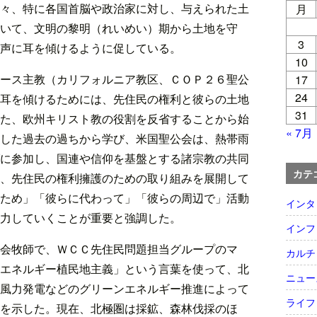
々、特に各国首脳や政治家に対し、与えられた土
月
いて、文明の黎明（れいめい）期から土地を守
3
声に耳を傾けるように促している。
10
ース主教（カリフォルニア教区、ＣＯＰ２６聖公
17
24
耳を傾けるためには、先住民の権利と彼らの土地
31
た、欧州キリスト教の役割を反省することから始
« 7月
した過去の過ちから学び、米国聖公会は、熱帯雨
に参加し、国連や信仰を基盤とする諸宗教の共同
カテ
、先住民の権利擁護のための取り組みを展開して
ため」「彼らに代わって」「彼らの周辺で」活動
インタ
力していくことが重要と強調した。
インフ
会牧師で、ＷＣＣ先住民問題担当グループのマ
カルチ
エネルギー植民地主義」という言葉を使って、北
ニュー
風力発電などのグリーンエネルギー推進によって
ライフ
を示した。現在、北極圏は採鉱、森林伐採のほ