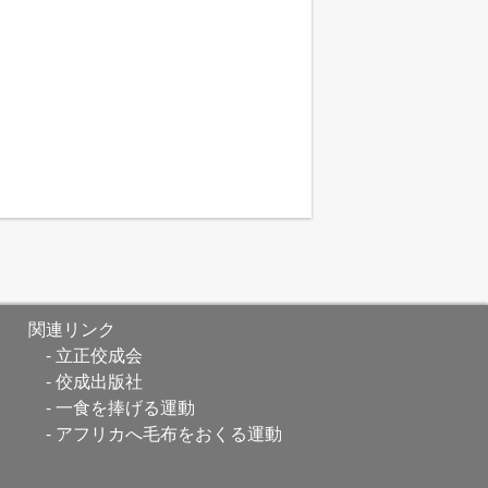
関連リンク
立正佼成会
佼成出版社
一食を捧げる運動
アフリカへ毛布をおくる運動