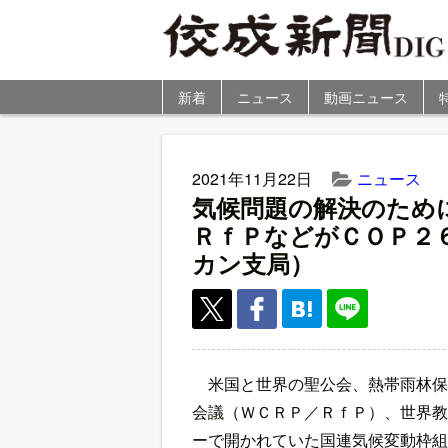
新着
ニュース
動画ニュース
2021年11月22日
ニュース
気候問題の解決のため
ＲｆＰなどがＣＯＰ２
カン支局）
米国と世界の聖公会、熱帯雨林保
会議（ＷＣＲＰ／ＲｆＰ）、世界教
ーで開かれていた国連気候変動枠組