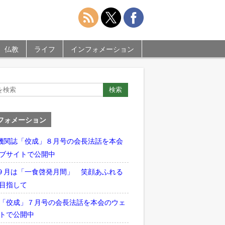
仏教
ライフ
インフォメーション
フォメーション
機関誌「佼成」８月号の会長法話を本会
ブサイトで公開中
９月は「一食啓発月間」 笑顔あふれる
目指して
「佼成」７月号の会長法話を本会のウェ
トで公開中