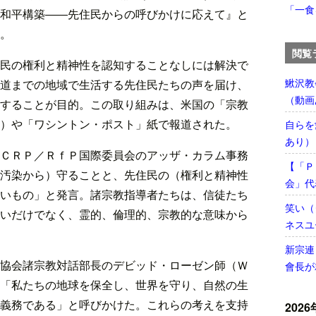
「一食
和平構築――先住民からの呼びかけに応えて』と
。
閲覧
民の権利と精神性を認知することなしには解決で
鰍沢教
道までの地域で生活する先住民たちの声を届け、
（動画
することが目的。この取り組みは、米国の「宗教
）や「ワシントン・ポスト」紙で報道された。
自らを
あり）
ＣＲＰ／ＲｆＰ国際委員会のアッザ・カラム事務
【「Ｐ
汚染から）守ることと、先住民の（権利と精神性
会」代
いもの」と発言。諸宗教指導者たちは、信徒たち
笑い（
いだけでなく、霊的、倫理的、宗教的な意味から
ネスユ
新宗連
協会諸宗教対話部長のデビッド・ローゼン師（Ｗ
會長が
「私たちの地球を保全し、世界を守り、自然の生
義務である」と呼びかけた。これらの考えを支持
2026