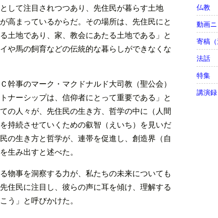
仏教
として注目されつつあり、先住民が暮らす土地
が高まっているからだ。その場所は、先住民にと
動画ニ
る土地であり、家、教会にあたる土地である」と
寄稿（
イや馬の飼育などの伝統的な暮らしができなくな
法話
特集
Ｃ幹事のマーク・マクドナルド大司教（聖公会）
講演録
トナーシップは、信仰者にとって重要である」と
ての人々が、先住民の生き方、哲学の中に（人間
を持続させていくための叡智（えいち）を見いだ
民の生き方と哲学が、連帯を促進し、創造界（自
を生み出すと述べた。
る物事を洞察する力が、私たちの未来についても
先住民に注目し、彼らの声に耳を傾け、理解する
こう」と呼びかけた。