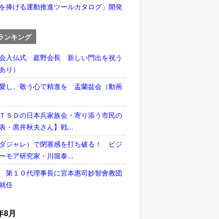
を捧げる運動推進ツールカタログ」開発
ランキング
会入仏式 庭野会長 新しい門出を祝う
あり）
愛し、敬う心で精進を 盂蘭盆会（動画
ＴＳＤの日本兵家族会・寄り添う市民の
表・黒井秋夫さん】戦...
ダジャレ）で閉塞感を打ち破る！ ビジ
ーモア研究家・川堀泰...
 第１０代理事長に宮本惠司妙智會教団
就任
年8月