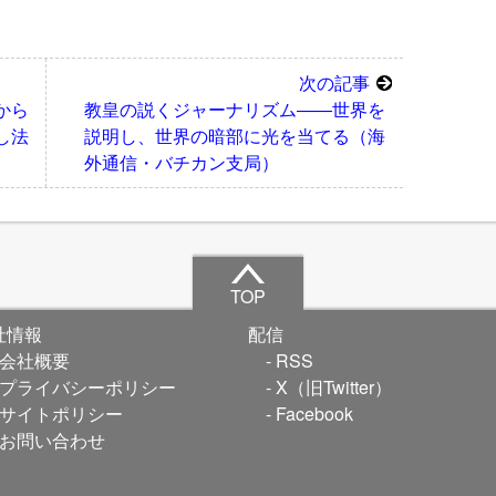
次の記事
から
教皇の説くジャーナリズム――世界を
し法
説明し、世界の暗部に光を当てる（海
外通信・バチカン支局）
TOP
社情報
配信
会社概要
RSS
プライバシーポリシー
X（旧Twitter）
サイトポリシー
Facebook
お問い合わせ