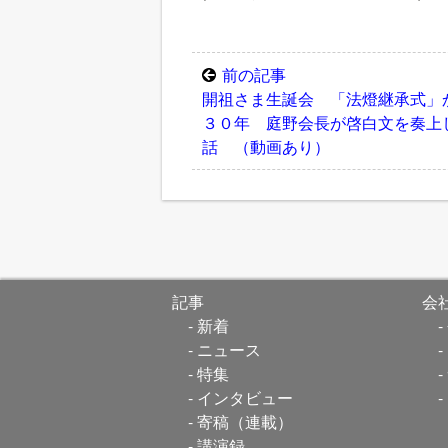
前の記事
開祖さま生誕会 「法燈継承式」
３０年 庭野会長が啓白文を奏上
話 （動画あり）
記事
会
新着
ニュース
特集
インタビュー
寄稿（連載）
講演録