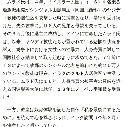
ムラド氏は１４年、「イスラーム国」（ＩＳ）を名乗る
過激派組織がシンジャル山脈周辺（同国北西部）のヤジデ
ィ教徒の居住区を攻撃した時に捕虜となり、暴行を受け続
けた。先の攻撃により６人の兄弟と母親を失ってもいる。
その３カ月後に逃亡に成功し、ドイツに亡命したムラド氏
は、以来、ヤジディ教徒たちが置かれている悲惨な状況を
訴え、紛争下における女性への性暴力、人身売買に対して
国際社会が結束して取り組むように求めてきた。７年前に
ＩＳによって故郷のシンジャル地方を追われた約２５万人
のヤジディ教徒は現在、イラクのクルド人居住区で生活し
ている。ムラド氏は１６年、人身売買の被害者の尊厳を訴
える国連親善大使に就任。１８年にノーベル平和賞を受賞
した。
一方、教皇は奴隷体験を記した自伝『私を最後にするた
めに』を読んで心を揺さぶられ、イラク訪問（今年３月）
を決意したと明かしていた。