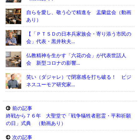
自らを愛し、敬う心で精進を 盂蘭盆会（動画
あり）
【「ＰＴＳＤの日本兵家族会・寄り添う市民の
会」代表・黒井秋夫...
仏教精神を生かす「六花の会」が代表世話人
会 新型コロナの影響...
笑い（ダジャレ）で閉塞感を打ち破る！ ビジ
ネスユーモア研究家...
前の記事
終戦から７６年 大聖堂で「戦争犠牲者慰霊・平和祈願
の日」式典 （動画あり）
次の記事