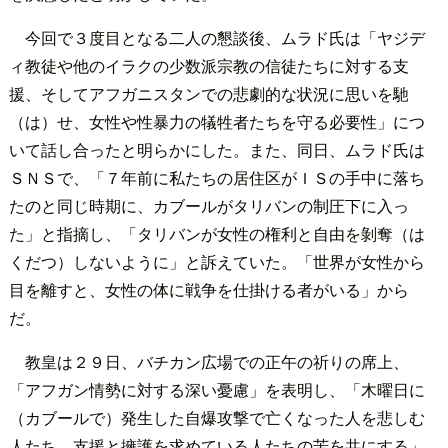
今回で３度目となる二人の懇談後、ムラド氏は「ヤジデ
ィ教徒や他のイラクの少数派宗教の信徒たちに対する支
援、そしてアフガニスタンでの悲劇的な状況に思いを馳
（は）せ、女性や性暴力の犠牲者たちを守る必要性」につ
いて話し合ったと明らかにした。また、同日、ムラド氏は
ＳＮＳで、「７年前に私たちの居住区がＩＳの手中に落ち
たのと同じ時期に、カブールがタリバンの制圧下に入っ
た」と指摘し、「タリバンが女性の権利と自由を剝奪（は
くだつ）しないように」と訴えていた。「世界が女性から
目を離すと、女性の体に戦争を仕掛ける者がいる」から
だ。
教皇は２９日、バチカン広場での正午の祈りの席上、
「アフガン情勢に対する深い憂慮」を表明し、「木曜日に
（カブールで）発生した自爆攻撃で亡くなった人を悲しむ
人たち、支援と擁護を求めている人たちの苦を共にする」