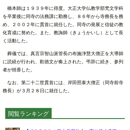
橋本師は１９３９年に得度。大正大学仏教学部梵文学科
を卒業後に同寺の法務課に勤務し、８６年から寺務長を務
め、２００２年に貫首に就任した。同寺の発展と信徒の教
化育成に努めた。また、教誨師（きょうかいし）として長
く活動した。
葬儀では、真言宗智山派管長の布施浄慧大僧正を大導師
に読経が行われ、歎徳文が奏上された。弔辞に続き、参列
者が焼香した。
なお、第二十二世貫首には、岸田照泰大僧正（同寺前寺
務長）が３月２８日に就任した。
閲覧ランキング