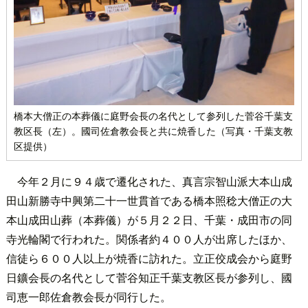
橋本大僧正の本葬儀に庭野会長の名代として参列した菅谷千葉支
教区長（左）。國司佐倉教会長と共に焼香した（写真・千葉支教
区提供）
今年２月に９４歳で遷化された、真言宗智山派大本山成
田山新勝寺中興第二十一世貫首である橋本照稔大僧正の大
本山成田山葬（本葬儀）が５月２２日、千葉・成田市の同
寺光輪閣で行われた。関係者約４００人が出席したほか、
信徒ら６００人以上が焼香に訪れた。立正佼成会から庭野
日鑛会長の名代として菅谷知正千葉支教区長が参列し、國
司恵一郎佐倉教会長が同行した。