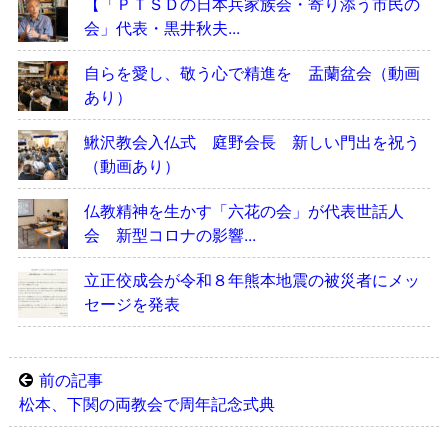
【「ＰＴＳＤの日本兵家族会・寄り添う市民の
会」代表・黒井秋夫...
自らを愛し、敬う心で精進を 盂蘭盆会（動画
あり）
鰍沢教会入仏式 庭野会長 新しい門出を祝う
（動画あり）
仏教精神を生かす「六花の会」が代表世話人
会 新型コロナの影響...
立正佼成会が令和８年熊本地震の被災者にメッ
セージを発表
前の記事
松本、下関の両教会で周年記念式典