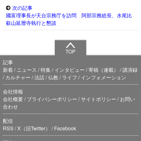
次の記事
國富理事長が天台宗務庁を訪問 阿部宗務総長、水尾比
叡山延暦寺執行と懇談
TOP
記事
新着
ニュース
特集
インタビュー
寄稿（連載）
講演録
カルチャー
法話
仏教
ライフ
インフォメーション
会社情報
会社概要
プライバシーポリシー
サイトポリシー
お問い
合わせ
配信
RSS
X（旧Twitter）
Facebook