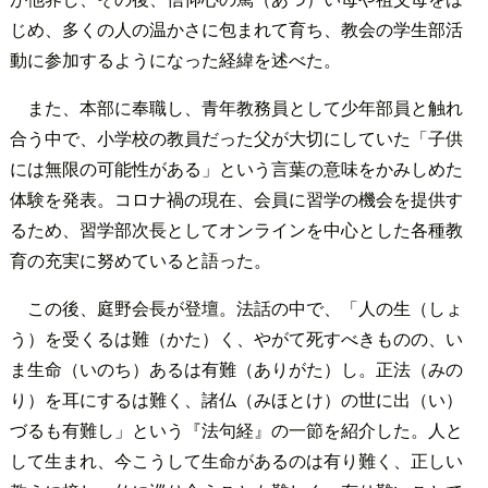
じめ、多くの人の温かさに包まれて育ち、教会の学生部活
動に参加するようになった経緯を述べた。
また、本部に奉職し、青年教務員として少年部員と触れ
合う中で、小学校の教員だった父が大切にしていた「子供
には無限の可能性がある」という言葉の意味をかみしめた
体験を発表。コロナ禍の現在、会員に習学の機会を提供す
るため、習学部次長としてオンラインを中心とした各種教
育の充実に努めていると語った。
この後、庭野会長が登壇。法話の中で、「人の生（しょ
う）を受くるは難（かた）く、やがて死すべきものの、い
ま生命（いのち）あるは有難（ありがた）し。正法（みの
り）を耳にするは難く、諸仏（みほとけ）の世に出（い）
づるも有難し」という『法句経』の一節を紹介した。人と
して生まれ、今こうして生命があるのは有り難く、正しい