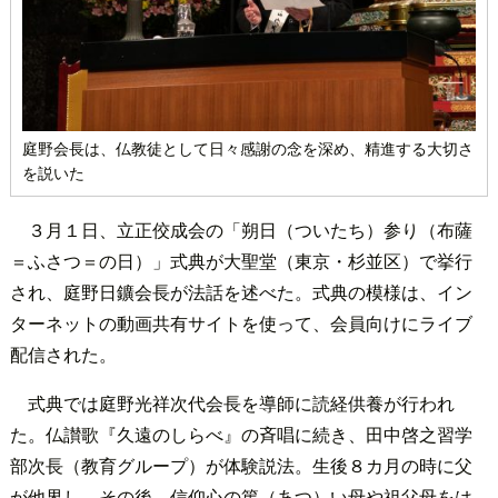
庭野会長は、仏教徒として日々感謝の念を深め、精進する大切さ
を説いた
３月１日、立正佼成会の「朔日（ついたち）参り（布薩
＝ふさつ＝の日）」式典が大聖堂（東京・杉並区）で挙行
され、庭野日鑛会長が法話を述べた。式典の模様は、イン
ターネットの動画共有サイトを使って、会員向けにライブ
配信された。
式典では庭野光祥次代会長を導師に読経供養が行われ
た。仏讃歌『久遠のしらべ』の斉唱に続き、田中啓之習学
部次長（教育グループ）が体験説法。生後８カ月の時に父
が他界し、その後、信仰心の篤（あつ）い母や祖父母をは