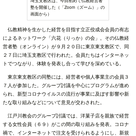
埼玉支教区は、今回初めて仏教経営者
塾を開催した（「Zoom（ズーム）」の
画面から）
仏教精神を生かした経営を目指す立正佼成会会員の有志
によるネットワーク「六花（りっか）の会」。その仏教経
営者塾（オンライン）が９月２０日に東京東支教区で、同
２７日に埼玉支教区で行われた。会員たちはインターネッ
トでつながり、体験を発表し合って学びを深めている。
東京東支教区の同塾には、経営者や個人事業主の会員３
７人が参加した。グループ討議を中心にプログラムが進め
られ、新型コロナウイルスの流行が事業に及ぼす影響や新
たな取り組みなどについて意見が交わされた。
江戸川教会のグループ討議では、洋菓子店を親族で経営
する女性会員（６９）がこの間の取り組みを発表。コロナ
禍で、インターネットで注文を受けられるようにし、新規