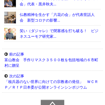
会」代表・黒井秋夫...
仏教精神を生かす「六花の会」が代表世話人
会 新型コロナの影響...
笑い（ダジャレ）で閉塞感を打ち破る！ ビジ
ネスユーモア研究家...
前の記事
富山教会 手作りマスク３５００枚を包括地域の６市町
村に贈呈
次の記事
「核兵器のない世界に向けての宗教者の発信」 ＷＣＲ
Ｐ／ＲｆＰ日本委が公開オンラインシンポジウム