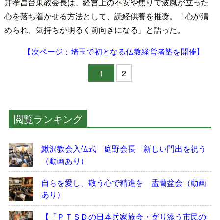
井孝昌台東教会長は、経営上の不安や焦りで波風が立った
心を落ち着かせる方法として、読経供養を推奨。「心が清
められ、気持ちが明るく前向きになる」と語った。
【次ページ：埼玉で初となる仏教経営者塾を開催】
1
2
閲覧ランキング
鰍沢教会入仏式 庭野会長 新しい門出を祝う
（動画あり）
自らを愛し、敬う心で精進を 盂蘭盆会（動画
あり）
【「ＰＴＳＤの日本兵家族会・寄り添う市民の