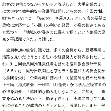
顧客の獲得につながっていると説明した。大手企業のよう
に大規模で効率的な事業展開は難しいものの、今回の“挑
戦”をきっかけに、「街のケーキ屋さん」として客の要望に
柔軟に対応する「小回りの利いた経営」が店の強みである
と気づき、「地域のお客さまに喜んで頂くという創業の原
点を再認識できた」と話した。
全員参加の総合討議では、多くの会員から、新規事業に
活路を見いだそうとする思いや経営努力が発表された。こ
れに対し同会共同推進責任者を務める荒川教会渉外部長
（６８）は、庭野日敬開祖と京セラの稲盛和夫名誉会長か
ら薫陶を受け、企業再建に携わり、同塾講師を務めた福永
正三氏（滋賀教会、一昨年11月逝去）から学んだ経営者の
心得を紹介。「感性的な悩みをしないこと」に加え、「事
業を始めると決めたら、悩まず迷わず、実現に向けてど真
剣にやることが成功のカギ」と伝え、激励した。また、平