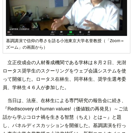
基調講演で信仰の尊さを語る小池東京大学名誉教授（「Zoom＝
ズーム」の画面から）
立正佼成会の人材養成機関である学林は８月２日、光澍
ロータス奨学生のスクーリングをウェブ会議システムを使
って開催した。ロータス在林生、同卒林生、奨学生選考委
員、学林生４６人が参加した。
当日は、法座、在林生による専門研究の報告会に続き、
『Rediscovery of human values!（価値観の再発見）～ご法
話から学ぶコロナ禍を生きる智慧（ちえ）とは～』と題
し、パネルディスカッションを開催した。基調講演を行っ