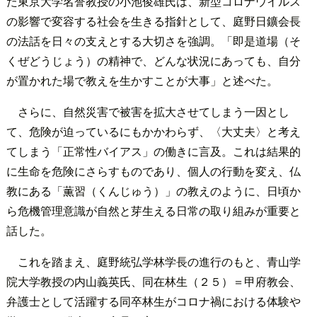
た東京大学名誉教授の小池俊雄氏は、新型コロナウイルス
の影響で変容する社会を生きる指針として、庭野日鑛会長
の法話を日々の支えとする大切さを強調。「即是道場（そ
くぜどうじょう）の精神で、どんな状況にあっても、自分
が置かれた場で教えを生かすことが大事」と述べた。
さらに、自然災害で被害を拡大させてしまう一因とし
て、危険が迫っているにもかかわらず、〈大丈夫〉と考え
てしまう「正常性バイアス」の働きに言及。これは結果的
に生命を危険にさらすものであり、個人の行動を変え、仏
教にある「薫習（くんじゅう）」の教えのように、日頃か
ら危機管理意識が自然と芽生える日常の取り組みが重要と
話した。
これを踏まえ、庭野統弘学林学長の進行のもと、青山学
院大学教授の内山義英氏、同在林生（２５）＝甲府教会、
弁護士として活躍する同卒林生がコロナ禍における体験や