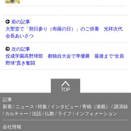
前の記事
大聖堂で「朔日参り（布薩の日）」のご供養 光祥次代
会長あいさつ
次の記事
佼成学園高野球部 都独自大会で準優勝 最後まで“全員
野球”貫き奮闘
TOP
記事
新着
ニュース
特集
インタビュー
寄稿（連載）
講演録
カルチャー
法話
仏教
ライフ
インフォメーション
会社情報