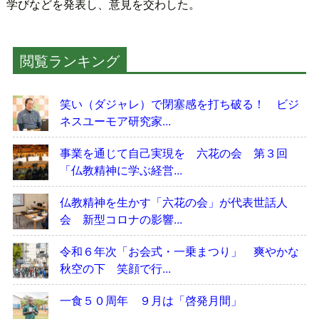
学びなどを発表し、意見を交わした。
閲覧ランキング
笑い（ダジャレ）で閉塞感を打ち破る！ ビジ
ネスユーモア研究家...
事業を通じて自己実現を 六花の会 第３回
「仏教精神に学ぶ経営...
仏教精神を生かす「六花の会」が代表世話人
会 新型コロナの影響...
令和６年次「お会式・一乗まつり」 爽やかな
秋空の下 笑顔で行...
一食５０周年 ９月は「啓発月間」