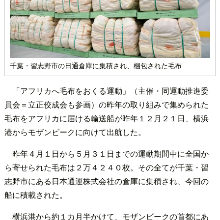
千葉・習志野市の日通倉庫に集積され、梱包された毛布
「アフリカへ毛布をおくる運動」（主催・同運動推進委
員会＝立正佼成会も参画）の昨年の取り組みで集められた
毛布をアフリカに届ける輸送船が昨年１２月２１日、横浜
港からモザンビークに向けて出航した。
昨年４月１日から５月３１日までの運動期間中に全国か
ら寄せられた毛布は２万４２４０枚。その全てが千葉・習
志野市にある日本通運株式会社の倉庫に集積され、今回の
船に積載された。
横浜港から約１カ月半かけて、モザンビークの首都にあ