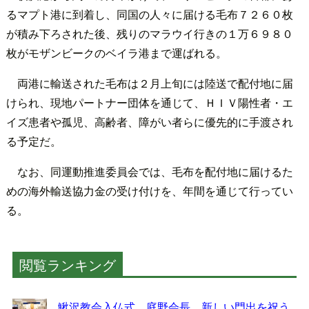
るマプト港に到着し、同国の人々に届ける毛布７２６０枚
が積み下ろされた後、残りのマラウイ行きの１万６９８０
枚がモザンビークのベイラ港まで運ばれる。
両港に輸送された毛布は２月上旬には陸送で配付地に届
けられ、現地パートナー団体を通じて、ＨＩＶ陽性者・エ
イズ患者や孤児、高齢者、障がい者らに優先的に手渡され
る予定だ。
なお、同運動推進委員会では、毛布を配付地に届けるた
めの海外輸送協力金の受け付けを、年間を通じて行ってい
る。
閲覧ランキング
鰍沢教会入仏式 庭野会長 新しい門出を祝う