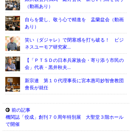
（動画あり）
自らを愛し、敬う心で精進を 盂蘭盆会（動画
あり）
笑い（ダジャレ）で閉塞感を打ち破る！ ビジ
ネスユーモア研究家...
【「ＰＴＳＤの日本兵家族会・寄り添う市民の
会」代表・黒井秋夫...
新宗連 第１０代理事長に宮本惠司妙智會教団
會長が就任
前の記事
機関誌「佼成」創刊７０周年特別展 大聖堂３階ホール
で開催