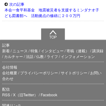
次の記事
本会一食平和基金 地震被災者を支援するミンダナオ子
ども図書館へ 活動拠点の修繕に２００万円
TOP
記事
新着
ニュース
特集
インタビュー
寄稿（連載）
講演録
カルチャー
法話
仏教
ライフ
インフォメーション
会社情報
会社概要
プライバシーポリシー
サイトポリシー
お問い
合わせ
配信
RSS
X（旧Twitter）
Facebook
関連リンク