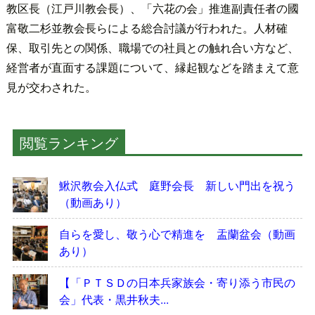
教区長（江戸川教会長）、「六花の会」推進副責任者の國
富敬二杉並教会長らによる総合討議が行われた。人材確
保、取引先との関係、職場での社員との触れ合い方など、
経営者が直面する課題について、縁起観などを踏まえて意
見が交わされた。
閲覧ランキング
鰍沢教会入仏式 庭野会長 新しい門出を祝う
（動画あり）
自らを愛し、敬う心で精進を 盂蘭盆会（動画
あり）
【「ＰＴＳＤの日本兵家族会・寄り添う市民の
会」代表・黒井秋夫...