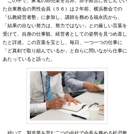
この中で、家電の卸売業を営み、赤字経営に苦しんでい
た台東教会の男性会員（５６）は２年前、横浜教会での
「仏教経営者塾」に参加し、講師を務める福永氏から、
「結果の出ない努力は、努力ではない」との厳しい言葉を
受けて、自身の仕事観、経営者としての姿勢を見つめ直し
たと詳述。この言葉を宝とし、毎日、一つ一つの仕事に
「ど真剣で取り組んでいるか」と自らに問いながら仕事に
あたっていると語った。
続いて、製造業を営む二つの会社で会長を務める松戸教