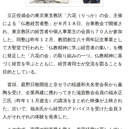
立正佼成会の東京東支教区「六花（りっか）の会」主催
による「仏教経営者塾」が８月１８日、台東教会で開催さ
れ、東京教区の経営者や個人事業主の会員ら７０人が参加
した。同塾は昨年１２月、教団創立八十周年記念事業とし
て大聖堂で行われた「仏教精神に学ぶ経営者の集い」を機
に発足した「六花の会」の取り組みの一つ。仏教精神に基
づく経営を学ぶとともに、経営者同士が交流を図ることを
目的としている。
冒頭、庭野日敬開祖と京セラの稲盛和夫名誉会長から薫
陶を受け、企業再建に携わってきた滋賀教会会員の福永正
三氏（昨年１１月逝去）の講演をまとめた映像が上映され
た。次いで、福永氏から経営のアドバイスを受けた会員３
人がそれぞれの体験を発表した。