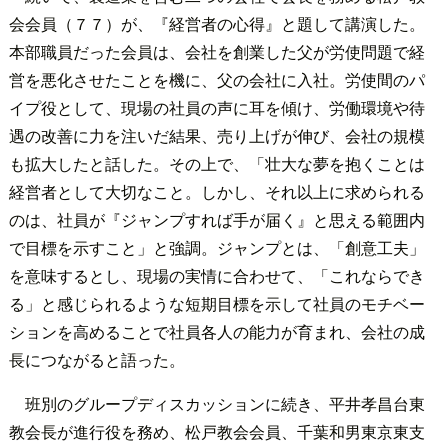
会会員（７７）が、『経営者の心得』と題して講演した。
本部職員だった会員は、会社を創業した父が労使問題で経
営を悪化させたことを機に、父の会社に入社。労使間のパ
イプ役として、現場の社員の声に耳を傾け、労働環境や待
遇の改善に力を注いだ結果、売り上げが伸び、会社の規模
も拡大したと話した。その上で、「壮大な夢を抱くことは
経営者として大切なこと。しかし、それ以上に求められる
のは、社員が『ジャンプすれば手が届く』と思える範囲内
で目標を示すこと」と強調。ジャンプとは、「創意工夫」
を意味するとし、現場の実情に合わせて、「これならでき
る」と感じられるような短期目標を示して社員のモチベー
ションを高めることで社員各人の能力が育まれ、会社の成
長につながると語った。
班別のグループディスカッションに続き、平井孝昌台東
教会長が進行役を務め、松戸教会会員、千葉和男東京東支