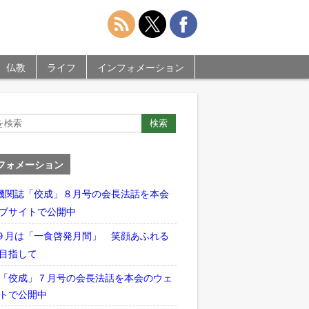
仏教
ライフ
インフォメーション
フォメーション
機関誌「佼成」８月号の会長法話を本会
ブサイトで公開中
９月は「一食啓発月間」 笑顔あふれる
目指して
「佼成」７月号の会長法話を本会のウェ
トで公開中