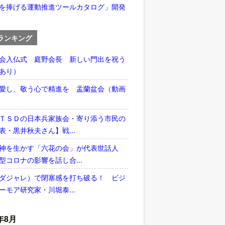
を捧げる運動推進ツールカタログ」開発
ランキング
会入仏式 庭野会長 新しい門出を祝う
あり）
愛し、敬う心で精進を 盂蘭盆会（動画
ＴＳＤの日本兵家族会・寄り添う市民の
表・黒井秋夫さん】戦...
神を生かす「六花の会」が代表世話人
型コロナの影響を話し合...
ダジャレ）で閉塞感を打ち破る！ ビジ
ーモア研究家・川堀泰...
年8月