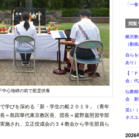
「一食
閲覧
鰍沢教
（動画
自らを
あり）
【「Ｐ
会」代
下中心地碑の前で慰霊供養
仏教精
会 新
で学びを深める「新・学生の船２０１９」（青年
笑い（
長＝島田華代東京教区長、団長＝庭野嘉照習学部
ネスユ
実施され、立正佼成会の３４教会から学生部員ら
2026