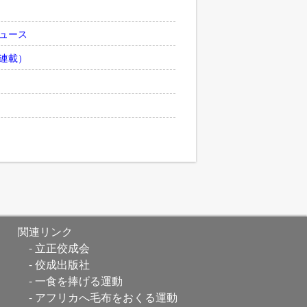
ュース
連載）
関連リンク
立正佼成会
佼成出版社
一食を捧げる運動
アフリカへ毛布をおくる運動