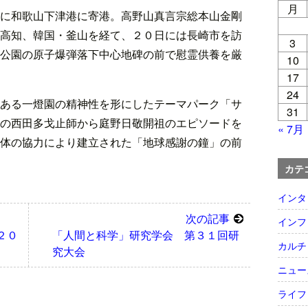
月
に和歌山下津港に寄港。高野山真言宗総本山金剛
高知、韓国・釜山を経て、２０日には長崎市を訪
3
公園の原子爆弾落下中心地碑の前で慰霊供養を厳
10
17
24
ある一燈園の精神性を形にしたテーマパーク「サ
31
の西田多戈止師から庭野日敬開祖のエピソードを
« 7月
体の協力により建立された「地球感謝の鐘」の前
カテ
インタ
次の記事
インフ
２０
「人間と科学」研究学会 第３１回研
カルチ
究大会
ニュー
ライフ