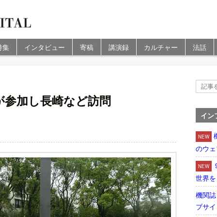
特集
インタビュー
寄稿
講演録
カルチャー
法話
が参加し長崎など訪問
イン
NEW
のウェ
NEW
世界を
機関誌
ブサイ