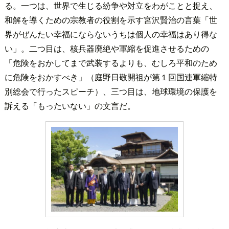
る。一つは、世界で生じる紛争や対立をわがことと捉え、
和解を導くための宗教者の役割を示す宮沢賢治の言葉「世
界がぜんたい幸福にならないうちは個人の幸福はあり得な
い」。二つ目は、核兵器廃絶や軍縮を促進させるための
「危険をおかしてまで武装するよりも、むしろ平和のため
に危険をおかすべき」（庭野日敬開祖が第１回国連軍縮特
別総会で行ったスピーチ）、三つ目は、地球環境の保護を
訴える「もったいない」の文言だ。