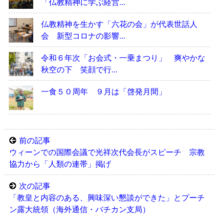
「仏教精神に学ぶ経営...
仏教精神を生かす「六花の会」が代表世話人
会 新型コロナの影響...
令和６年次「お会式・一乗まつり」 爽やかな
秋空の下 笑顔で行...
一食５０周年 ９月は「啓発月間」
前の記事
ウィーンでの国際会議で光祥次代会長がスピーチ 宗教
協力から「人類の連帯」掲げ
次の記事
「教皇と内容のある、興味深い懇談ができた」とプーチ
ン露大統領（海外通信・バチカン支局）