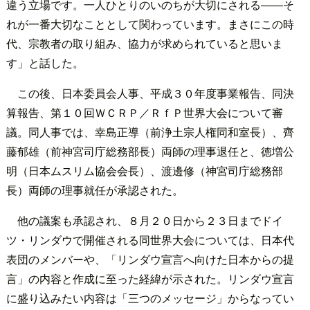
違う立場です。一人ひとりのいのちが大切にされる――そ
れが一番大切なこととして関わっています。まさにこの時
代、宗教者の取り組み、協力が求められていると思いま
す」と話した。
この後、日本委員会人事、平成３０年度事業報告、同決
算報告、第１０回ＷＣＲＰ／ＲｆＰ世界大会について審
議。同人事では、幸島正導（前浄土宗人権同和室長）、齊
藤郁雄（前神宮司庁総務部長）両師の理事退任と、徳増公
明（日本ムスリム協会会長）、渡邊修（神宮司庁総務部
長）両師の理事就任が承認された。
他の議案も承認され、８月２０日から２３日までドイ
ツ・リンダウで開催される同世界大会については、日本代
表団のメンバーや、「リンダウ宣言へ向けた日本からの提
言」の内容と作成に至った経緯が示された。リンダウ宣言
に盛り込みたい内容は「三つのメッセージ」からなってい