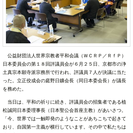
公益財団法人世界宗教者平和会議（ＷＣＲＰ／ＲｆＰ）
日本委員会の第１８回評議員会が６月２５日、京都市の浄
土真宗本願寺派宗務所で行われ、評議員７人が決議に当た
った。立正佼成会の庭野日鑛会長（同日本委会長）が議長
を務めた。
当日は、平和の祈りに続き、評議員会の招集者である植
松誠同日本委理事長（日本聖公会首座主教）があいさつ。
「今、世界では一触即発のようなことがあちこちで起きて
おり、自国第一主義が横行しています。その中で私たちは