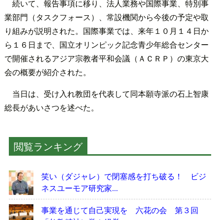
続いて、報告事項に移り、法人業務や国際事業、特別事
業部門（タスクフォース）、常設機関から今後の予定や取
り組みが説明された。国際事業では、来年１０月１４日か
ら１６日まで、国立オリンピック記念青少年総合センター
で開催されるアジア宗教者平和会議（ＡＣＲＰ）の東京大
会の概要が紹介された。
当日は、受け入れ教団を代表して同本願寺派の石上智康
総長があいさつを述べた。
閲覧ランキング
笑い（ダジャレ）で閉塞感を打ち破る！ ビジ
ネスユーモア研究家...
事業を通じて自己実現を 六花の会 第３回