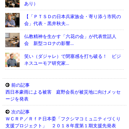
あり）
【「ＰＴＳＤの日本兵家族会・寄り添う市民の
会」代表・黒井秋夫...
仏教精神を生かす「六花の会」が代表世話人
会 新型コロナの影響...
笑い（ダジャレ）で閉塞感を打ち破る！ ビジ
ネスユーモア研究家...
前の記事
西日本豪雨による被害 庭野会長が被災地に向けメッセ
ージを発表
次の記事
ＷＣＲＰ／ＲｆＰ日本委「フクシマコミュニティづくり
支援プロジェクト」 ２０１８年度第１期支援先発表