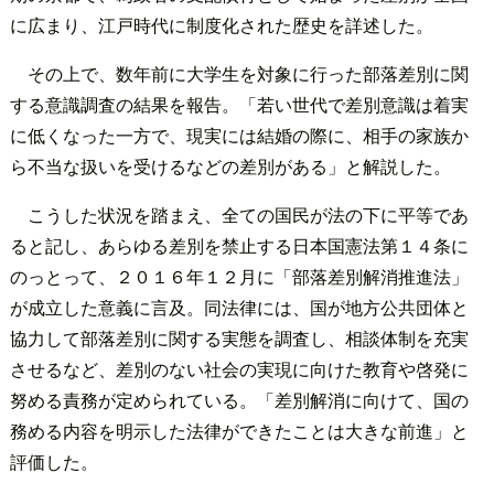
に広まり、江戸時代に制度化された歴史を詳述した。
その上で、数年前に大学生を対象に行った部落差別に関
する意識調査の結果を報告。「若い世代で差別意識は着実
に低くなった一方で、現実には結婚の際に、相手の家族か
ら不当な扱いを受けるなどの差別がある」と解説した。
こうした状況を踏まえ、全ての国民が法の下に平等であ
ると記し、あらゆる差別を禁止する日本国憲法第１４条に
のっとって、２０１６年１２月に「部落差別解消推進法」
が成立した意義に言及。同法律には、国が地方公共団体と
協力して部落差別に関する実態を調査し、相談体制を充実
させるなど、差別のない社会の実現に向けた教育や啓発に
努める責務が定められている。「差別解消に向けて、国の
務める内容を明示した法律ができたことは大きな前進」と
評価した。