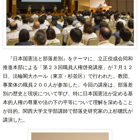
『日本国憲法と部落差別』をテーマに、立正佼成会同和
推進本部による「第２３回職員人権啓発講座」が７月１２
日、法輪閣大ホール（東京・杉並区）で行われた。教団、
事業体の職員２００人が参加した。今回の講座は、部落差
別の歴史と現状について学び、特に日本国憲法が定める基
本的人権の尊重や法の下の平等について理解を深めること
が目的。関西大学文学部講師で部落史研究家の上杉聰氏が
講演した。